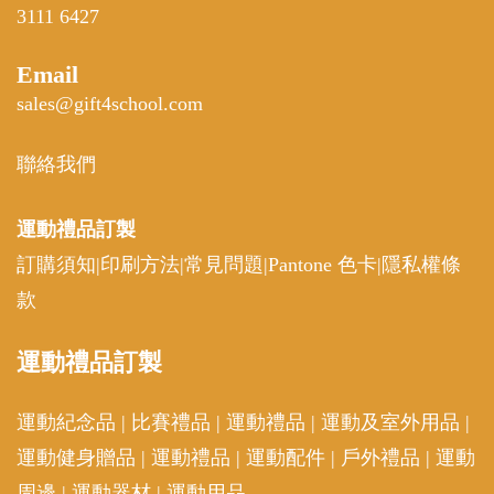
3111 6427
Email
sales@gift4school.com
聯絡我們
運動禮品
訂製
訂購須知
|
印刷方法
|
常見問題
|
Pantone 色卡
|
隱私權條
款
運動
禮品訂製
運動紀念品
|
比賽禮品
|
運動禮品
|
運動及室外用品
|
運動健身贈品
|
運動禮品
|
運動配件
|
戶外禮品
|
運動
周邊
|
運動器材
|
運動用品