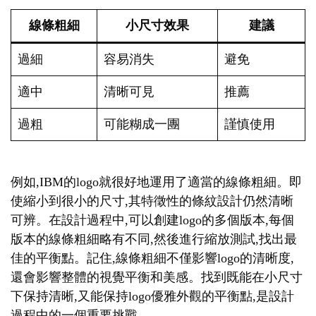
線條粗細
小尺寸效果
建議
過細
容易消失
避免
適中
清晰可見
推薦
過粗
可能糊成一團
謹慎使用
例如,IBM的logo就很好地運用了適當的線條粗細。即
使縮小到很小的尺寸,其特徵性的條紋設計仍然清晰
可辨。在設計過程中,可以創建logo的多個版本,每個
版本的線條粗細略有不同,然後進行縮放測試,找出最
佳的平衡點。記住,線條粗細不僅影響logo的清晰度,
還會影響整體的視覺平衡和美感。找到既能在小尺寸
下保持清晰,又能保持logo優雅外觀的平衡點,是設計
過程中的一個重要挑戰。