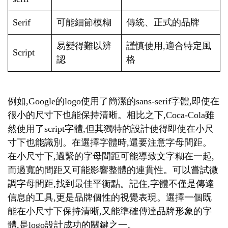
Serif
可能細節模糊
傳統、正式的品牌
易變得難以辨
謹慎使用,適合特定風
Script
認
格
例如,Google的logo使用了簡潔的sans-serif字體,即使在
很小的尺寸下也能保持清晰。相比之下,Coca-Cola雖
然使用了script字體,但其獨特的設計使得即使在小尺
寸下也能識別。在選擇字體時,還要注意字母間距。
在小尺寸下,過緊的字母間距可能導致文字糊在一起,
而過寬的間距又可能影響整體的連貫性。可以嘗試微
調字母間距,找到最佳平衡點。記住,字體不僅是傳達
信息的工具,更是品牌個性的視覺表現。選擇一個既
能在小尺寸下保持清晰,又能準確傳達品牌形象的字
體,是logo設計成功的關鍵之一。