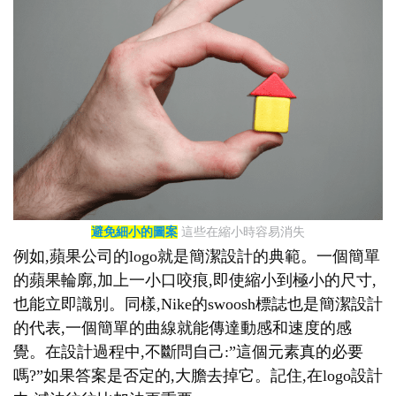
避免細小的圖案
這些在縮小時容易消失
例如,蘋果公司的logo就是簡潔設計的典範。一個簡單
的蘋果輪廓,加上一小口咬痕,即使縮小到極小的尺寸,
也能立即識別。同樣,Nike的swoosh標誌也是簡潔設計
的代表,一個簡單的曲線就能傳達動感和速度的感
覺。在設計過程中,不斷問自己:”這個元素真的必要
嗎?”如果答案是否定的,大膽去掉它。記住,在logo設計