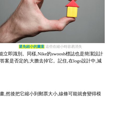
避免細小的圖案
這些在縮小時容易消失
即識別。同樣,Nike的swoosh標誌也是簡潔設計
案是否定的,大膽去掉它。記住,在logo設計中,減
幅畫,然後把它縮小到郵票大小,線條可能就會變得模