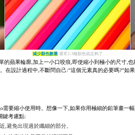
減少顏色數量
通常2-3種顏色就足夠了
單的蘋果輪廓,加上一小口咬痕,即使縮小到極小的尺寸,也能立
在設計過程中,不斷問自己:”這個元素真的必要嗎?”如果答
logo需要縮小使用時。想像一下,如果你用極細的鉛筆畫一
關鍵考慮點:
相近,避免出現過於纖細的部分。