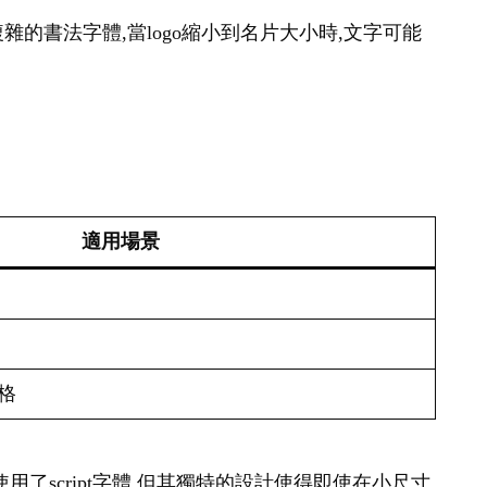
雜的書法字體,當logo縮小到名片大小時,文字可能
適用場景
格
a雖然使用了script字體,但其獨特的設計使得即使在小尺寸