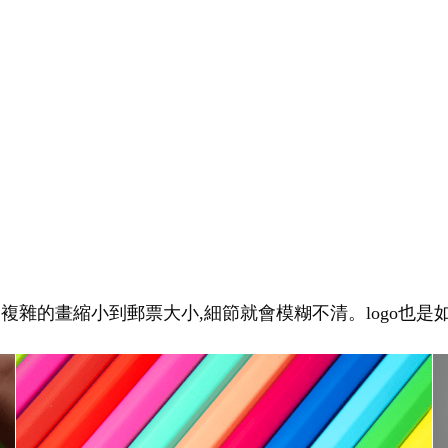
幅複雜的畫縮小到郵票大小,細節就會模糊不清。logo也是