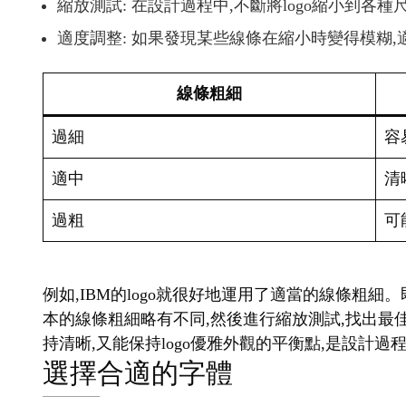
縮放測試: 在設計過程中,不斷將logo縮小到各
適度調整: 如果發現某些線條在縮小時變得模糊
線條粗細
過細
容
適中
清
過粗
可
例如,IBM的logo就很好地運用了適當的線條粗細
本的線條粗細略有不同,然後進行縮放測試,找出最
持清晰,又能保持logo優雅外觀的平衡點,是設計
選擇合適的字體