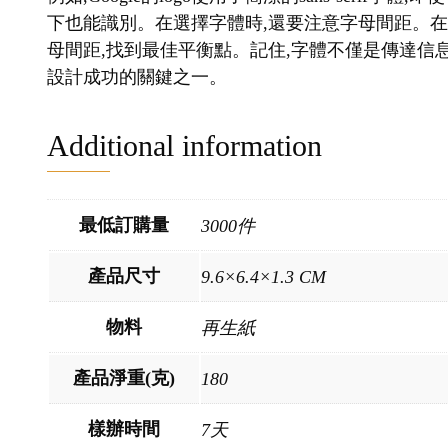
下也能識別。在選擇字體時,還要注意字母間距。
母間距,找到最佳平衡點。記住,字體不僅是傳達信息
設計成功的關鍵之一。
Additional information
最低訂購量
3000件
產品尺寸
9.6×6.4×1.3 CM
物料
再生紙
產品淨重(克)
180
樣辦時間
7天