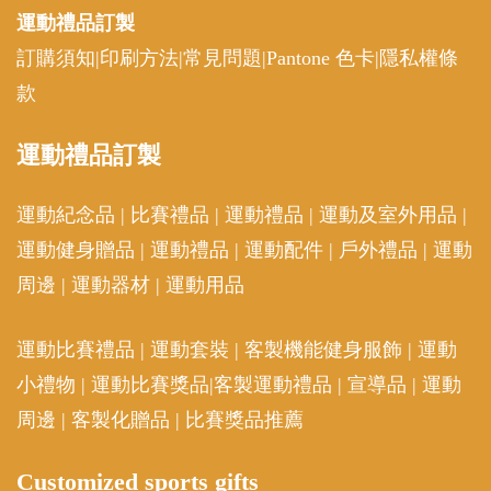
運動禮品
訂製
訂購須知
|
印刷方法
|
常見問題
|
Pantone 色卡
|
隱私權條
款
運動
禮品訂製
運動紀念品
|
比賽禮品
|
運動禮品
|
運動及室外用品
|
運動健身贈品
|
運動禮品
|
運動配件
|
戶外禮品
|
運動
周邊
|
運動器材
|
運動用品
運動比賽禮品
|
運動套裝
|
客製機能健身服飾
|
運動
小禮物
|
運動比賽獎品
|
客製運動禮品
|
宣導品
|
運動
周邊
|
客製化贈品
|
比賽獎品推薦
Customized sports gifts