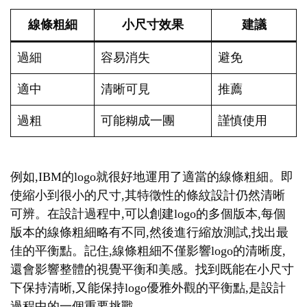
線條粗細
小尺寸效果
建議
過細
容易消失
避免
適中
清晰可見
推薦
過粗
可能糊成一團
謹慎使用
例如,IBM的logo就很好地運用了適當的線條粗細。即
使縮小到很小的尺寸,其特徵性的條紋設計仍然清晰
可辨。在設計過程中,可以創建logo的多個版本,每個
版本的線條粗細略有不同,然後進行縮放測試,找出最
佳的平衡點。記住,線條粗細不僅影響logo的清晰度,
還會影響整體的視覺平衡和美感。找到既能在小尺寸
下保持清晰,又能保持logo優雅外觀的平衡點,是設計
過程中的一個重要挑戰。