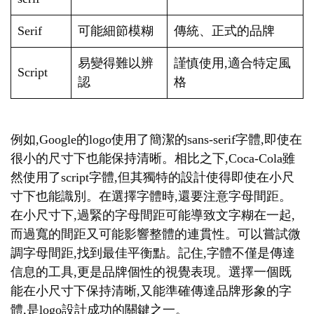
Serif
可能細節模糊
傳統、正式的品牌
易變得難以辨
謹慎使用,適合特定風
Script
認
格
例如,Google的logo使用了簡潔的sans-serif字體,即使在
很小的尺寸下也能保持清晰。相比之下,Coca-Cola雖
然使用了script字體,但其獨特的設計使得即使在小尺
寸下也能識別。在選擇字體時,還要注意字母間距。
在小尺寸下,過緊的字母間距可能導致文字糊在一起,
而過寬的間距又可能影響整體的連貫性。可以嘗試微
調字母間距,找到最佳平衡點。記住,字體不僅是傳達
信息的工具,更是品牌個性的視覺表現。選擇一個既
能在小尺寸下保持清晰,又能準確傳達品牌形象的字
體,是logo設計成功的關鍵之一。