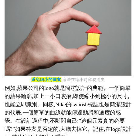
避免細小的圖案
這些在縮小時容易消失
例如,蘋果公司的logo就是簡潔設計的典範。一個簡單
的蘋果輪廓,加上一小口咬痕,即使縮小到極小的尺寸,
也能立即識別。同樣,Nike的swoosh標誌也是簡潔設計
的代表,一個簡單的曲線就能傳達動感和速度的感
覺。在設計過程中,不斷問自己:”這個元素真的必要
嗎?”如果答案是否定的,大膽去掉它。記住,在logo設計