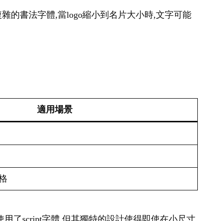
雜的書法字體,當logo縮小到名片大小時,文字可能
適用場景
格
a雖然使用了script字體,但其獨特的設計使得即使在小尺寸