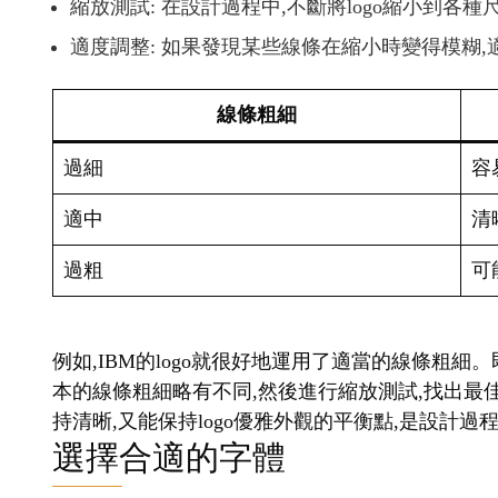
縮放測試: 在設計過程中,不斷將logo縮小到各
適度調整: 如果發現某些線條在縮小時變得模糊
線條粗細
過細
容
適中
清
過粗
可
例如,IBM的logo就很好地運用了適當的線條粗細
本的線條粗細略有不同,然後進行縮放測試,找出最
持清晰,又能保持logo優雅外觀的平衡點,是設計
選擇合適的字體