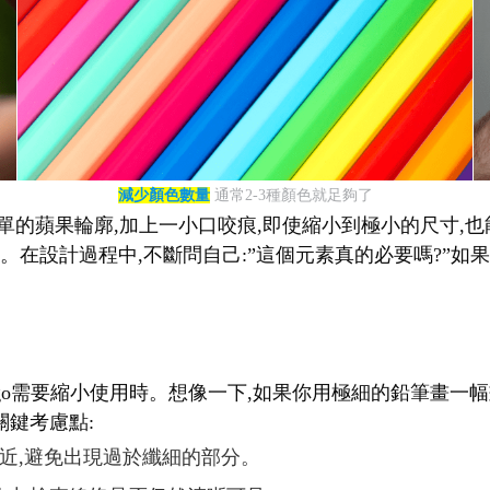
減少顏色數量
通常2-3種顏色就足夠了
單的蘋果輪廓,加上一小口咬痕,即使縮小到極小的尺寸,也能立
在設計過程中,不斷問自己:”這個元素真的必要嗎?”如果答
logo需要縮小使用時。想像一下,如果你用極細的鉛筆畫一
關鍵考慮點:
相近,避免出現過於纖細的部分。