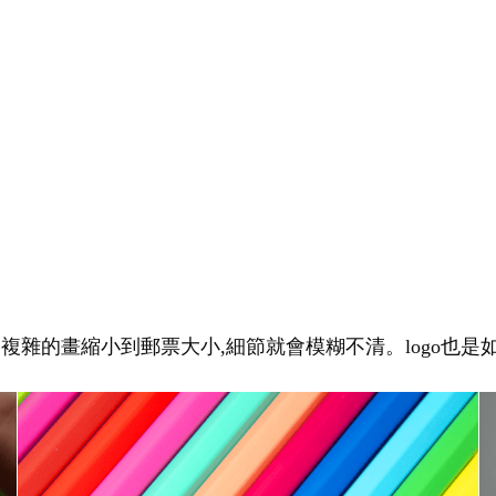
幅複雜的畫縮小到郵票大小,細節就會模糊不清。logo也是