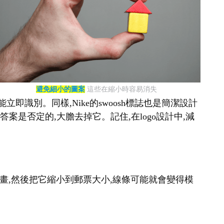
避免細小的圖案
這些在縮小時容易消失
即識別。同樣,Nike的swoosh標誌也是簡潔設計
案是否定的,大膽去掉它。記住,在logo設計中,減
幅畫,然後把它縮小到郵票大小,線條可能就會變得模