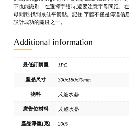
下也能識別。在選擇字體時,還要注意字母間距。
母間距,找到最佳平衡點。記住,字體不僅是傳達信息
設計成功的關鍵之一。
Additional information
最低訂購量
1PC
產品尺寸
300x180x70mm
物料
人造水晶
廣告位材料
人造水晶
產品淨重(克)
2000