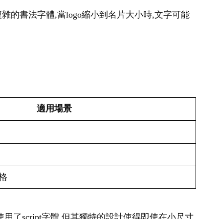
雜的書法字體,當logo縮小到名片大小時,文字可能
適用場景
格
a雖然使用了script字體,但其獨特的設計使得即使在小尺寸