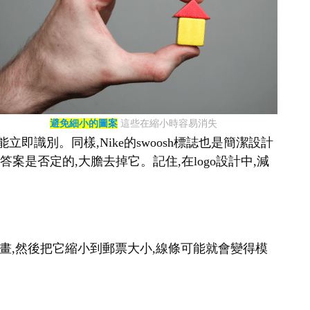
避免細小的圖案
這些在縮小時容易消失
即識別。同樣,Nike的swoosh標誌也是簡潔設計
案是否定的,大膽去掉它。記住,在logo設計中,減
幅畫,然後把它縮小到郵票大小,線條可能就會變得模