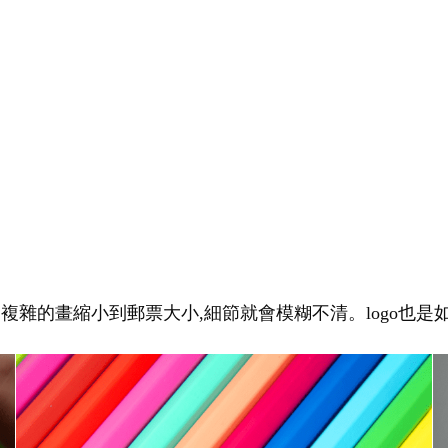
幅複雜的畫縮小到郵票大小,細節就會模糊不清。logo也是