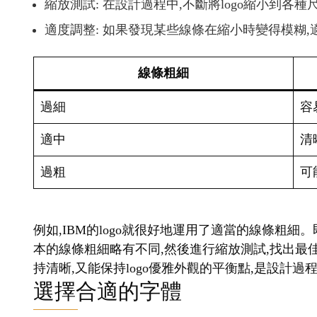
縮放測試: 在設計過程中,不斷將logo縮小到各
適度調整: 如果發現某些線條在縮小時變得模糊
線條粗細
過細
容
適中
清
過粗
可
例如,IBM的logo就很好地運用了適當的線條粗細
本的線條粗細略有不同,然後進行縮放測試,找出最
持清晰,又能保持logo優雅外觀的平衡點,是設計
選擇合適的字體