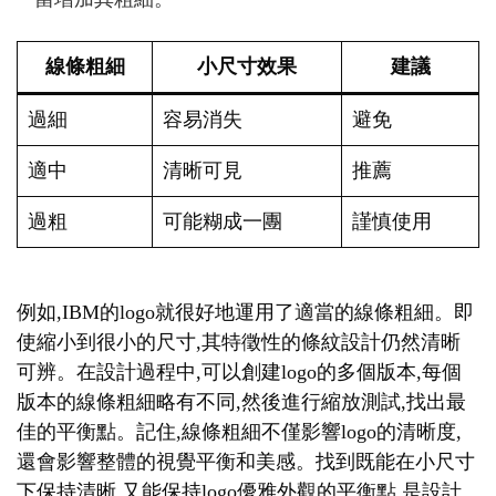
線條粗細
小尺寸效果
建議
過細
容易消失
避免
適中
清晰可見
推薦
過粗
可能糊成一團
謹慎使用
例如,IBM的logo就很好地運用了適當的線條粗細。即
使縮小到很小的尺寸,其特徵性的條紋設計仍然清晰
可辨。在設計過程中,可以創建logo的多個版本,每個
版本的線條粗細略有不同,然後進行縮放測試,找出最
佳的平衡點。記住,線條粗細不僅影響logo的清晰度,
還會影響整體的視覺平衡和美感。找到既能在小尺寸
下保持清晰,又能保持logo優雅外觀的平衡點,是設計