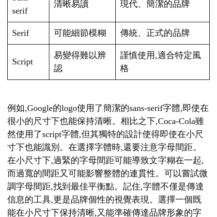
清晰易讀
現代、簡潔的品牌
serif
Serif
可能細節模糊
傳統、正式的品牌
易變得難以辨
謹慎使用,適合特定風
Script
認
格
例如,Google的logo使用了簡潔的sans-serif字體,即使在
很小的尺寸下也能保持清晰。相比之下,Coca-Cola雖
然使用了script字體,但其獨特的設計使得即使在小尺
寸下也能識別。在選擇字體時,還要注意字母間距。
在小尺寸下,過緊的字母間距可能導致文字糊在一起,
而過寬的間距又可能影響整體的連貫性。可以嘗試微
調字母間距,找到最佳平衡點。記住,字體不僅是傳達
信息的工具,更是品牌個性的視覺表現。選擇一個既
能在小尺寸下保持清晰,又能準確傳達品牌形象的字