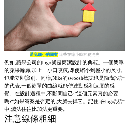
避免細小的圖案
這些在縮小時容易消失
例如,蘋果公司的logo就是簡潔設計的典範。一個簡單
的蘋果輪廓,加上一小口咬痕,即使縮小到極小的尺寸,
也能立即識別。同樣,Nike的swoosh標誌也是簡潔設計
的代表,一個簡單的曲線就能傳達動感和速度的感
覺。在設計過程中,不斷問自己:”這個元素真的必要
嗎?”如果答案是否定的,大膽去掉它。記住,在logo設計
中,減法往往比加法更重要。
注意線條粗細