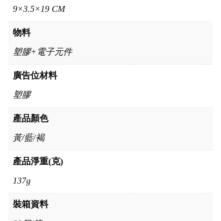
9×3.5×19 CM
物料
塑膠+電子元件
廣告位材料
塑膠
產品顏色
黃/藍/褐
產品淨重(克)
137g
裝箱資料