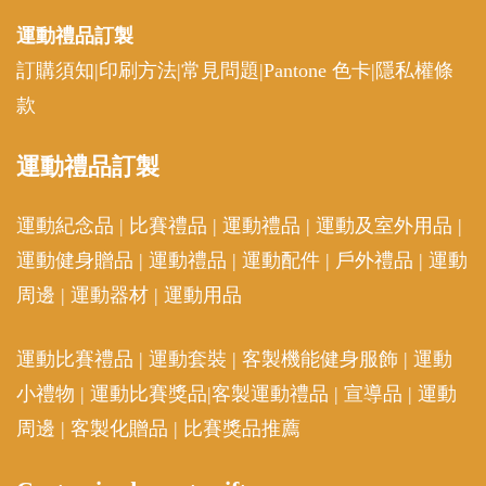
運動禮品
訂製
訂購須知
|
印刷方法
|
常見問題
|
Pantone 色卡
|
隱私權條
款
運動
禮品訂製
運動紀念品
|
比賽禮品
|
運動禮品
|
運動及室外用品
|
運動健身贈品
|
運動禮品
|
運動配件
|
戶外禮品
|
運動
周邊
|
運動器材
|
運動用品
運動比賽禮品
|
運動套裝
|
客製機能健身服飾
|
運動
小禮物
|
運動比賽獎品
|
客製運動禮品
|
宣導品
|
運動
周邊
|
客製化贈品
|
比賽獎品推薦