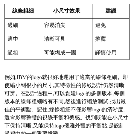
線條粗細
小尺寸效果
建議
過細
容易消失
避免
適中
清晰可見
推薦
過粗
可能糊成一團
謹慎使用
例如,IBM的logo就很好地運用了適當的線條粗細。即
使縮小到很小的尺寸,其特徵性的條紋設計仍然清晰
可辨。在設計過程中,可以創建logo的多個版本,每個
版本的線條粗細略有不同,然後進行縮放測試,找出最
佳的平衡點。記住,線條粗細不僅影響logo的清晰度,
還會影響整體的視覺平衡和美感。找到既能在小尺寸
下保持清晰,又能保持logo優雅外觀的平衡點,是設計
過程中的一個重要挑戰。