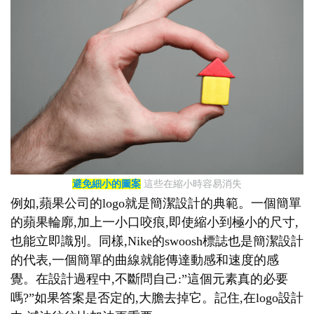
避免細小的圖案
這些在縮小時容易消失
例如,蘋果公司的logo就是簡潔設計的典範。一個簡單
的蘋果輪廓,加上一小口咬痕,即使縮小到極小的尺寸,
也能立即識別。同樣,Nike的swoosh標誌也是簡潔設計
的代表,一個簡單的曲線就能傳達動感和速度的感
覺。在設計過程中,不斷問自己:”這個元素真的必要
嗎?”如果答案是否定的,大膽去掉它。記住,在logo設計