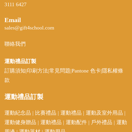
3111 6427
Email
sales@gift4school.com
聯絡我們
運動禮品
訂製
訂購須知
|
印刷方法
|
常見問題
|
Pantone 色卡
|
隱私權條
款
運動
禮品訂製
運動紀念品
|
比賽禮品
|
運動禮品
|
運動及室外用品
|
運動健身贈品
|
運動禮品
|
運動配件
|
戶外禮品
|
運動
周邊
|
運動器材
|
運動用品