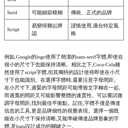
Serif
可能細節模糊
傳統、正式的品牌
易變得難以辨
謹慎使用,適合特定風
Script
認
格
例如,Google的logo使用了簡潔的sans-serif字體,即使在
很小的尺寸下也能保持清晰。相比之下,Coca-Cola雖
然使用了script字體,但其獨特的設計使得即使在小尺
寸下也能識別。在選擇字體時,還要注意字母間距。
在小尺寸下,過緊的字母間距可能導致文字糊在一起,
而過寬的間距又可能影響整體的連貫性。可以嘗試微
調字母間距,找到最佳平衡點。記住,字體不僅是傳達
信息的工具,更是品牌個性的視覺表現。選擇一個既
能在小尺寸下保持清晰,又能準確傳達品牌形象的字
體,是logo設計成功的關鍵之一。