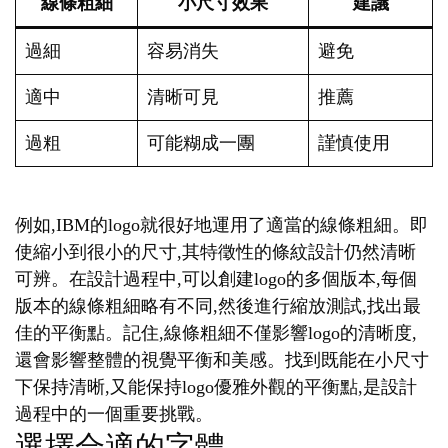
線條粗細
小尺寸效果
建議
過細
容易消失
避免
適中
清晰可見
推薦
過粗
可能糊成一團
謹慎使用
例如,IBM的logo就很好地運用了適當的線條粗細。即
使縮小到很小的尺寸,其特徵性的條紋設計仍然清晰
可辨。在設計過程中,可以創建logo的多個版本,每個
版本的線條粗細略有不同,然後進行縮放測試,找出最
佳的平衡點。記住,線條粗細不僅影響logo的清晰度,
還會影響整體的視覺平衡和美感。找到既能在小尺寸
下保持清晰,又能保持logo優雅外觀的平衡點,是設計
過程中的一個重要挑戰。
選擇合適的字體