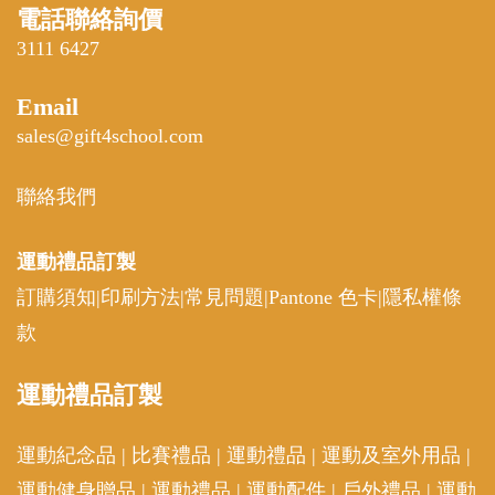
電話聯絡詢價
3111 6427
Email
sales@gift4school.com
聯絡我們
運動禮品
訂製
訂購須知
|
印刷方法
|
常見問題
|
Pantone 色卡
|
隱私權條
款
運動
禮品訂製
運動紀念品
|
比賽禮品
|
運動禮品
|
運動及室外用品
|
運動健身贈品
|
運動禮品
|
運動配件
|
戶外禮品
|
運動