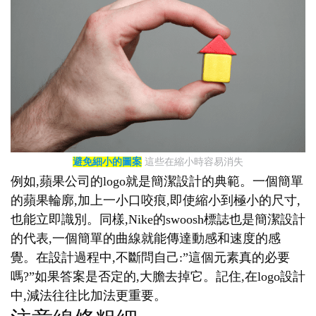
避免細小的圖案
這些在縮小時容易消失
例如,蘋果公司的logo就是簡潔設計的典範。一個簡單
的蘋果輪廓,加上一小口咬痕,即使縮小到極小的尺寸,
也能立即識別。同樣,Nike的swoosh標誌也是簡潔設計
的代表,一個簡單的曲線就能傳達動感和速度的感
覺。在設計過程中,不斷問自己:”這個元素真的必要
嗎?”如果答案是否定的,大膽去掉它。記住,在logo設計
中,減法往往比加法更重要。