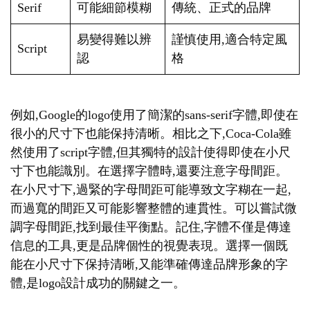
Serif
可能細節模糊
傳統、正式的品牌
易變得難以辨
謹慎使用,適合特定風
Script
認
格
例如,Google的logo使用了簡潔的sans-serif字體,即使在
很小的尺寸下也能保持清晰。相比之下,Coca-Cola雖
然使用了script字體,但其獨特的設計使得即使在小尺
寸下也能識別。在選擇字體時,還要注意字母間距。
在小尺寸下,過緊的字母間距可能導致文字糊在一起,
而過寬的間距又可能影響整體的連貫性。可以嘗試微
調字母間距,找到最佳平衡點。記住,字體不僅是傳達
信息的工具,更是品牌個性的視覺表現。選擇一個既
能在小尺寸下保持清晰,又能準確傳達品牌形象的字
體,是logo設計成功的關鍵之一。