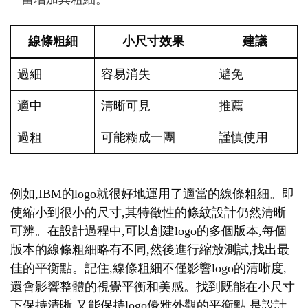
線條粗細
小尺寸效果
建議
過細
容易消失
避免
適中
清晰可見
推薦
過粗
可能糊成一團
謹慎使用
例如,IBM的logo就很好地運用了適當的線條粗細。即
使縮小到很小的尺寸,其特徵性的條紋設計仍然清晰
可辨。在設計過程中,可以創建logo的多個版本,每個
版本的線條粗細略有不同,然後進行縮放測試,找出最
佳的平衡點。記住,線條粗細不僅影響logo的清晰度,
還會影響整體的視覺平衡和美感。找到既能在小尺寸
下保持清晰,又能保持logo優雅外觀的平衡點,是設計