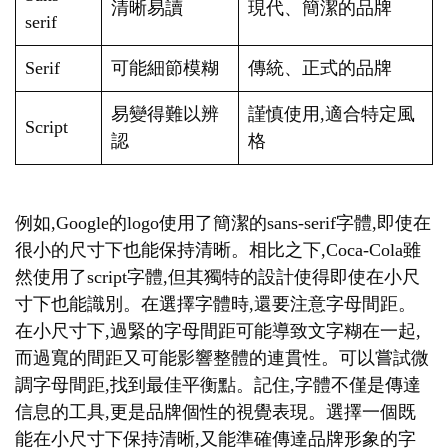
清晰易讀
現代、簡潔的品牌
serif
Serif
可能細節模糊
傳統、正式的品牌
易變得難以辨
謹慎使用,適合特定風
Script
認
格
例如,Google的logo使用了簡潔的sans-serif字體,即使在
很小的尺寸下也能保持清晰。相比之下,Coca-Cola雖
然使用了script字體,但其獨特的設計使得即使在小尺
寸下也能識別。在選擇字體時,還要注意字母間距。
在小尺寸下,過緊的字母間距可能導致文字糊在一起,
而過寬的間距又可能影響整體的連貫性。可以嘗試微
調字母間距,找到最佳平衡點。記住,字體不僅是傳達
信息的工具,更是品牌個性的視覺表現。選擇一個既
能在小尺寸下保持清晰,又能準確傳達品牌形象的字