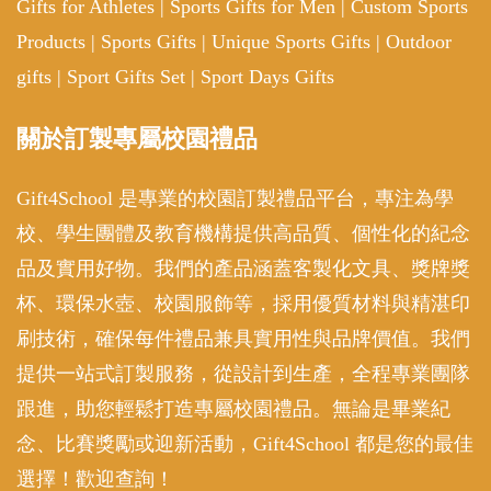
Gifts for Athletes
|
Sports Gifts for Men
|
Custom Sports
Products
|
Sports Gifts
|
Unique Sports Gifts
|
Outdoor
gifts
|
Sport Gifts Set
|
Sport Days Gifts
關於訂製專屬校園禮品
Gift4School 是專業的校園訂製禮品平台，專注為學
校、學生團體及教育機構提供高品質、個性化的紀念
品及實用好物。我們的產品涵蓋客製化文具、獎牌獎
杯、環保水壺、校園服飾等，採用優質材料與精湛印
刷技術，確保每件禮品兼具實用性與品牌價值。我們
提供一站式訂製服務，從設計到生產，全程專業團隊
跟進，助您輕鬆打造專屬校園禮品。無論是畢業紀
念、比賽獎勵或迎新活動，Gift4School 都是您的最佳
選擇！歡迎查詢！