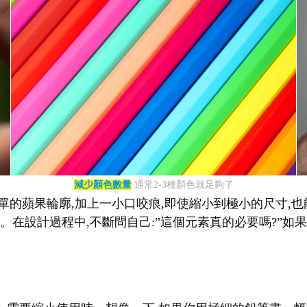
減少顏色數量
通常2-3種顏色就足夠了
單的蘋果輪廓,加上一小口咬痕,即使縮小到極小的尺寸,也能立
在設計過程中,不斷問自己:”這個元素真的必要嗎?”如果答