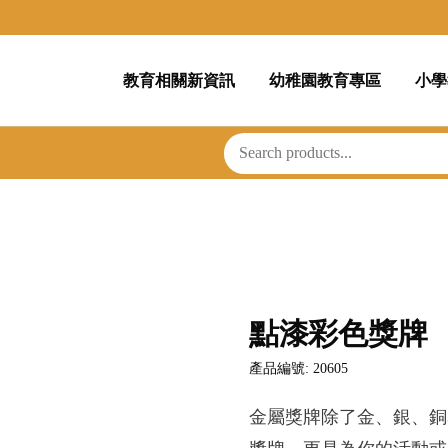
教育相關新資訊
幼稚園教育專區
小學
點漆彩色獎牌
產品編號: 20605
金屬獎牌除了金、銀、銅