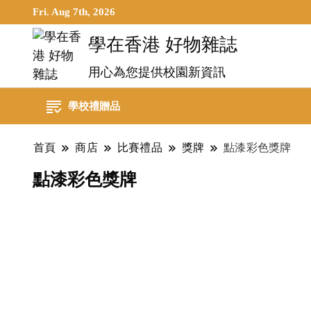
Fri. Aug 7th, 2026
學在香港 好物雜誌
用心為您提供校園新資訊
學校禮贈品
首頁
商店
比賽禮品
獎牌
點漆彩色獎牌
點漆彩色獎牌