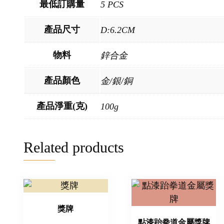
最低訂購量
5 PCS
產品尺寸
D:6.2CM
物料
鋅合金
產品顏色
金/銀/銅
產品淨重(克)
100g
Related products
獎牌
點漆跆拳道金屬獎牌