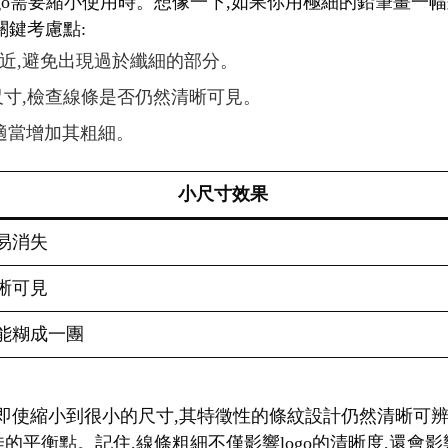
logo需要縮小使用時。想像一下,如果你用極細的鉛筆畫一
關鍵考慮點:
相近,避免出現過於纖細的部分。
種尺寸,檢查線條是否仍然清晰可見。
,適當增加其粗細。
小尺寸效果
易消失
晰可見
能糊成一團
。即使縮小到很小的尺寸,其特徵性的條紋設計仍然清晰可辨
佳的平衡點。記住,線條粗細不僅影響logo的清晰度,還