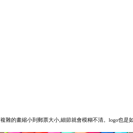
幅複雜的畫縮小到郵票大小,細節就會模糊不清。logo也是