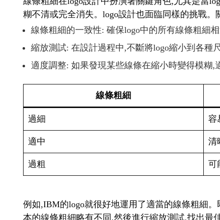
線條粗細在logo設計中扮演著關鍵角色,尤其是當
糊不清或完全消失。logo設計也面臨同樣的挑戰。
線條粗細的一致性: 確保logo中的所有線條粗細
縮放測試: 在設計過程中,不斷將logo縮小到各
適度調整: 如果發現某些線條在縮小時變得模糊
線條粗細
過細
容
適中
清
過粗
可
例如,IBM的logo就很好地運用了適當的線條粗細
本的線條粗細略有不同,然後進行縮放測試,找出最