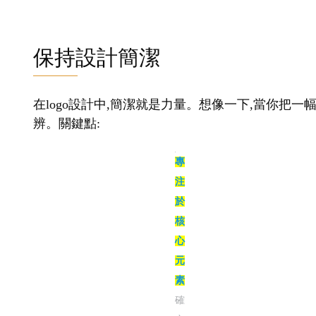
保持設計簡潔
在logo設計中,簡潔就是力量。想像一下,當你把一
辨。關鍵點:
專注於核心元素
確定logo
的主要特徵,去除不必要的
裝飾
例如,蘋果公司的logo就是簡潔設計的典範。一個簡
的代表,一個簡單的曲線就能傳達動感和速度的感覺。
法往往比加法更重要。
注意線條粗細