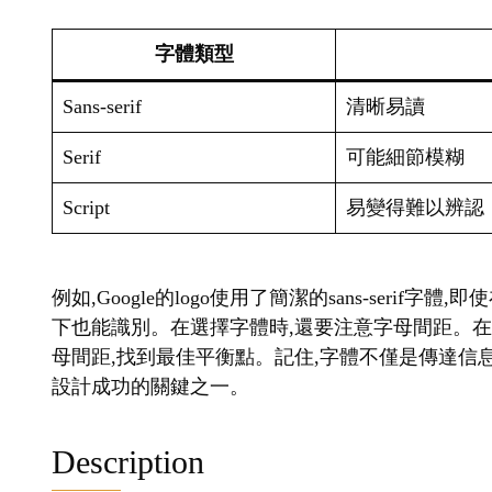
額定功率：0.5W
輸入電源：DC 5V 0.5A
Additional information
最低訂購量
50 PCS
容量
300mAh
產品尺寸
3×3.6×9.2CM(折疊), 9.7x17CM
物料
ABS+TPE
產品顏色
綠色/粉色
產品淨重(克)
60g