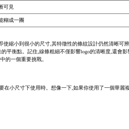
謹慎使用,適合特定風
f字體,即使在很小的尺寸下也能保持清晰。相比之下,Coca-Col
在小尺寸下,過緊的字母間距可能導致文字糊在一起,而過
的工具,更是品牌個性的視覺表現。選擇一個既能在小尺寸下
佔位置的風扇禮品，同時靜音設計減少噪聲，獨特的可收
DIY可輕鬆便攜的夏天。