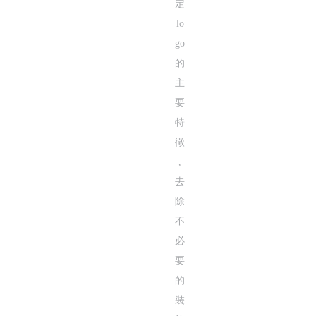
線條粗細在logo設計中扮演著關鍵角色,尤其是當
糊不清或完全消失。logo設計也面臨同樣的挑戰。
線條粗細的一致性: 確保logo中的所有線條粗細
縮放測試: 在設計過程中,不斷將logo縮小到各
適度調整: 如果發現某些線條在縮小時變得模糊
線條粗細
過細
容
適中
清
過粗
可
例如,IBM的logo就很好地運用了適當的線條粗細