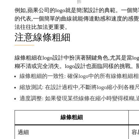
本的線條粗細略有不同,然後進行縮放測試,找出最
持清晰,又能保持logo優雅外觀的平衡點,是設計
選擇合適的字體
在logo設計中,字體的選擇至關重要,尤其是當lo
就變得難以辨認了。關鍵考慮點:
可讀性: 選擇在小尺寸下仍然清晰可讀的字體。
簡潔性: 避免過於裝飾或複雜的字體。
品牌一致性: 字體應與品牌形象相符。
字體類型
Sans-serif
清晰易讀
Serif
可能細節模糊