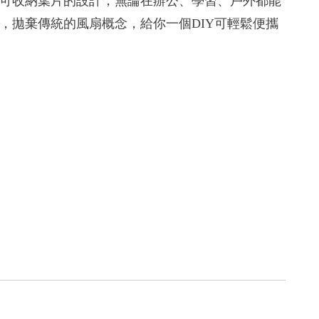
可收納葉片的設計，無論在辦公、學習、戶外都能
，拋棄傳統的風扇概念，給你一個DIY可輕鬆便攜