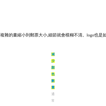
幅複雜的畫縮小到郵票大小,細節就會模糊不清。logo也是
減少顏色數量
通常2-3種
顏色就足夠了
單的蘋果輪廓,加上一小口咬痕,即使縮小到極小的尺寸,也能立
在設計過程中,不斷問自己:”這個元素真的必要嗎?”如果答