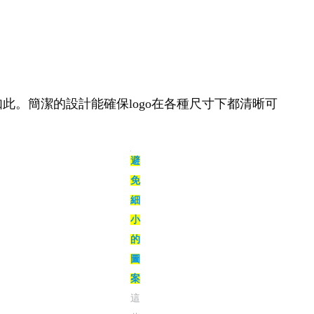
如此。簡潔的設計能確保logo在各種尺寸下都清晰可
避免細小的圖案
這些在縮
小時容易消失
即識別。同樣,Nike的swoosh標誌也是簡潔設計
案是否定的,大膽去掉它。記住,在logo設計中,減