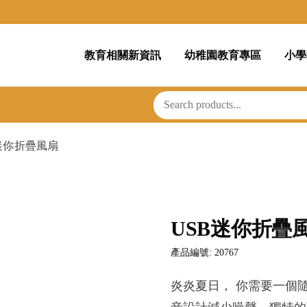
教育相關新資訊
幼稚園教育專區
小學
迷你折疊風扇
USB迷你折疊
產品編號: 20767
炎炎夏日， 你需要一個