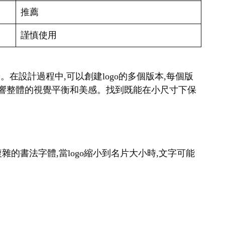
格
a雖然使用了script字體,但其獨特的設計使得即使在小尺寸
寬的間距又可能影響整體的連貫性。可以嘗試微調字
保持清晰,又能準確傳達品牌形象的字體,是logo
納葉片的設計，無論在辦公、學習、戶外都能輕鬆使