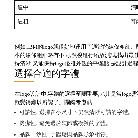
Script
易變得難以辨認
例如,Google的logo使用了簡潔的sans-seri
下也能識別。在選擇字體時,還要注意字母間距。
母間距,找到最佳平衡點。記住,字體不僅是傳達信息
設計成功的關鍵之一。
Description
炎炎夏日， 你需要一個隨時攜帶在身邊，並且不
用。隨時享受涼風，拋棄傳統的風扇概念，給你一個
電池容量：300mAh
续航能力：2-3h