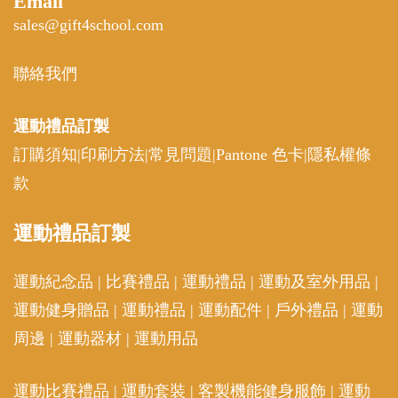
Email
sales@gift4school.com
聯絡我們
運動禮品
訂製
訂購須知
|
印刷方法
|
常見問題
|
Pantone 色卡
|
隱私權條
款
運動
禮品訂製
運動紀念品
|
比賽禮品
|
運動禮品
|
運動及室外用品
|
運動健身贈品
|
運動禮品
|
運動配件
|
戶外禮品
|
運動
周邊
|
運動器材
|
運動用品
運動比賽禮品
|
運動套裝
|
客製機能健身服飾
|
運動