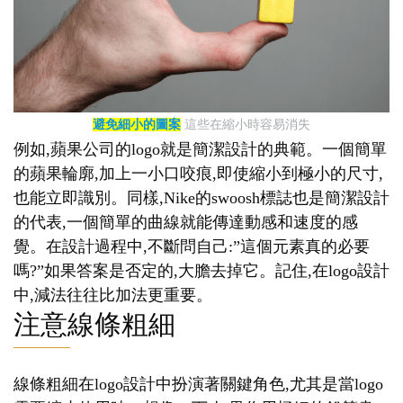
避免細小的圖案
這些在縮小時容易消失
例如,蘋果公司的logo就是簡潔設計的典範。一個簡單
的蘋果輪廓,加上一小口咬痕,即使縮小到極小的尺寸,
也能立即識別。同樣,Nike的swoosh標誌也是簡潔設計
的代表,一個簡單的曲線就能傳達動感和速度的感
覺。在設計過程中,不斷問自己:”這個元素真的必要
嗎?”如果答案是否定的,大膽去掉它。記住,在logo設計
中,減法往往比加法更重要。
注意線條粗細
線條粗細在logo設計中扮演著關鍵角色,尤其是當logo