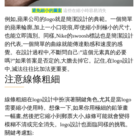
避免細小的圖案
這些在縮小時容易消失
例如,蘋果公司的logo就是簡潔設計的典範。一個簡單
的蘋果輪廓,加上一小口咬痕,即使縮小到極小的尺寸,
也能立即識別。同樣,Nike的swoosh標誌也是簡潔設計
的代表,一個簡單的曲線就能傳達動感和速度的感
覺。在設計過程中,不斷問自己:”這個元素真的必要
嗎?”如果答案是否定的,大膽去掉它。記住,在logo設計
中,減法往往比加法更重要。
注意線條粗細
線條粗細在logo設計中扮演著關鍵角色,尤其是當logo
需要縮小使用時。想像一下,如果你用極細的鉛筆畫
一幅畫,然後把它縮小到郵票大小,線條可能就會變得
模糊不清或完全消失。logo設計也面臨同樣的挑戰。
關鍵考慮點: