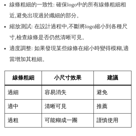
線條粗細的一致性: 確保logo中的所有線條粗細相
近,避免出現過於纖細的部分。
縮放測試: 在設計過程中,不斷將logo縮小到各種尺
寸,檢查線條是否仍然清晰可見。
適度調整: 如果發現某些線條在縮小時變得模糊,適
當增加其粗細。
線條粗細
小尺寸效果
建議
過細
容易消失
避免
適中
清晰可見
推薦
過粗
可能糊成一團
謹慎使用