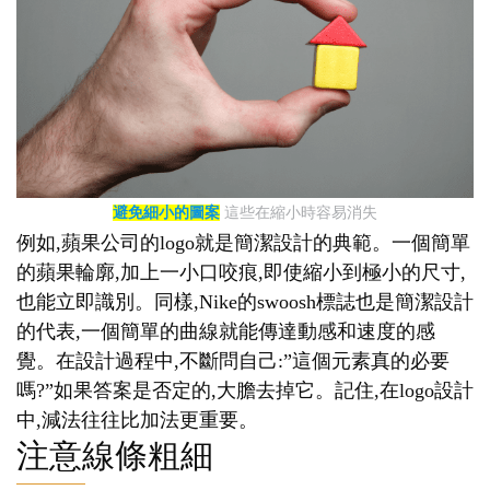
避免細小的圖案
這些在縮小時容易消失
例如,蘋果公司的logo就是簡潔設計的典範。一個簡單
的蘋果輪廓,加上一小口咬痕,即使縮小到極小的尺寸,
也能立即識別。同樣,Nike的swoosh標誌也是簡潔設計
的代表,一個簡單的曲線就能傳達動感和速度的感
覺。在設計過程中,不斷問自己:”這個元素真的必要
嗎?”如果答案是否定的,大膽去掉它。記住,在logo設計
中,減法往往比加法更重要。
注意線條粗細