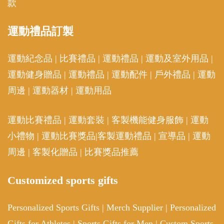
款
運動
禮品訂製
運動紀念品
|
比賽禮品
|
運動禮品
|
運動及室外用品
|
運動健身贈品
|
運動禮品
|
運動配件
|
戶外禮品
|
運動
周邊
|
運動器材
|
運動用品
運動比賽禮品
|
運動套裝
|
客製機能健身服飾
|
運動
小禮物
|
運動比賽獎品
|
客製運動禮品
|
宣導品
|
運動
周邊
|
客製化贈品
|
比賽獎品推薦
Customized sports gifts
Personalized Sports Gifts
|
Merch Supplier
|
Personalized
Gifts for Athletes
|
Sports Gifts for Men
|
Custom Sports