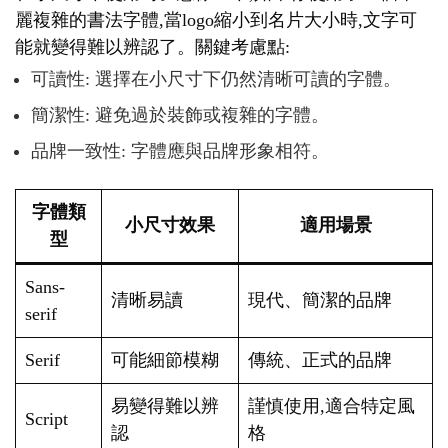
麗複雜的書法字體,當logo縮小到名片大小時,文字可
能就變得難以辨認了。關鍵考慮點:
可讀性: 選擇在小尺寸下仍然清晰可讀的字體。
簡潔性: 避免過於裝飾或複雜的字體。
品牌一致性: 字體應與品牌形象相符。
字體類
小尺寸效果
適用場景
型
Sans-
清晰易讀
現代、簡潔的品牌
serif
Serif
可能細節模糊
傳統、正式的品牌
易變得難以辨
謹慎使用,適合特定風
Script
認
格