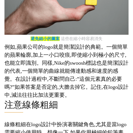
避免細小的圖案
這些在縮小時容易消失
例如,蘋果公司的logo就是簡潔設計的典範。一個簡單
的蘋果輪廓,加上一小口咬痕,即使縮小到極小的尺寸,
也能立即識別。同樣,Nike的swoosh標誌也是簡潔設計
的代表,一個簡單的曲線就能傳達動感和速度的感
覺。在設計過程中,不斷問自己:”這個元素真的必要
嗎?”如果答案是否定的,大膽去掉它。記住,在logo設計
中,減法往往比加法更重要。
注意線條粗細
線條粗細在logo設計中扮演著關鍵角色,尤其是當logo
需要縮小使用時。想像一下,如果你用極細的鉛筆畫