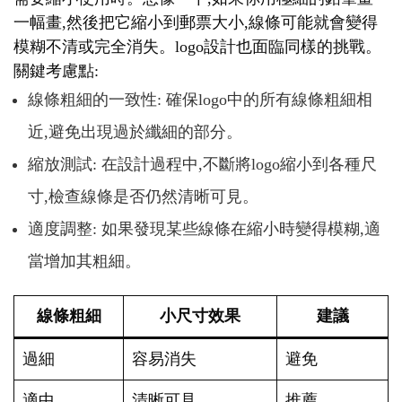
一幅畫,然後把它縮小到郵票大小,線條可能就會變得
模糊不清或完全消失。logo設計也面臨同樣的挑戰。
關鍵考慮點:
線條粗細的一致性: 確保logo中的所有線條粗細相
近,避免出現過於纖細的部分。
縮放測試: 在設計過程中,不斷將logo縮小到各種尺
寸,檢查線條是否仍然清晰可見。
適度調整: 如果發現某些線條在縮小時變得模糊,適
當增加其粗細。
線條粗細
小尺寸效果
建議
過細
容易消失
避免
適中
清晰可見
推薦