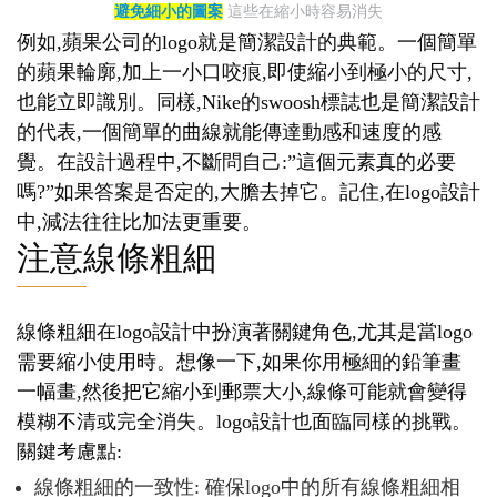
避免細小的圖案
這些在縮小時容易消失
例如,蘋果公司的logo就是簡潔設計的典範。一個簡單
的蘋果輪廓,加上一小口咬痕,即使縮小到極小的尺寸,
也能立即識別。同樣,Nike的swoosh標誌也是簡潔設計
的代表,一個簡單的曲線就能傳達動感和速度的感
覺。在設計過程中,不斷問自己:”這個元素真的必要
嗎?”如果答案是否定的,大膽去掉它。記住,在logo設計
中,減法往往比加法更重要。
注意線條粗細
線條粗細在logo設計中扮演著關鍵角色,尤其是當logo
需要縮小使用時。想像一下,如果你用極細的鉛筆畫
一幅畫,然後把它縮小到郵票大小,線條可能就會變得
模糊不清或完全消失。logo設計也面臨同樣的挑戰。
關鍵考慮點:
線條粗細的一致性: 確保logo中的所有線條粗細相