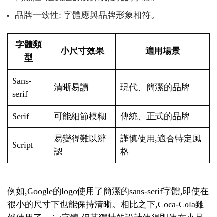
品牌一致性: 字體應與品牌形象相符。
字體類
小尺寸效果
適用場景
型
Sans-
清晰易讀
現代、簡潔的品牌
serif
Serif
可能細節模糊
傳統、正式的品牌
易變得難以辨
謹慎使用,適合特定風
Script
認
格
例如,Google的logo使用了簡潔的sans-serif字體,即使在
很小的尺寸下也能保持清晰。相比之下,Coca-Cola雖