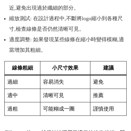
近,避免出現過於纖細的部分。
縮放測試: 在設計過程中,不斷將logo縮小到各種尺
寸,檢查線條是否仍然清晰可見。
適度調整: 如果發現某些線條在縮小時變得模糊,適
當增加其粗細。
線條粗細
小尺寸效果
建議
過細
容易消失
避免
適中
清晰可見
推薦
過粗
可能糊成一團
謹慎使用