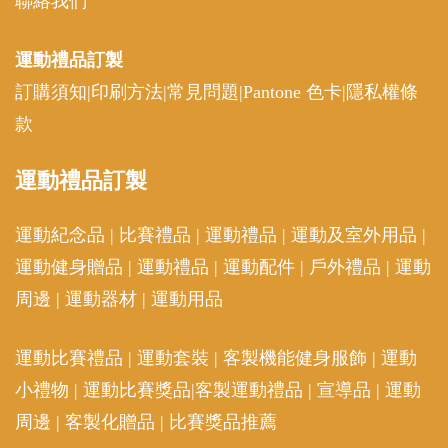
聯絡我們
運動禮品
訂製
訂購須知
|
印刷方法
|
常見問題
|
Pantone 色卡
|
隱私權條
款
運動
禮品訂製
運動紀念品
|
比賽禮品
|
運動禮品
|
運動及室外用品
|
運動健身贈品
|
運動禮品
|
運動配件
|
戶外禮品
|
運動
周邊
|
運動器材
|
運動用品
運動比賽禮品
|
運動套裝
|
客製機能健身服飾
|
運動
小禮物
|
運動比賽獎品
|
客製運動禮品
|
宣導品
|
運動
周邊
|
客製化贈品
|
比賽獎品推薦