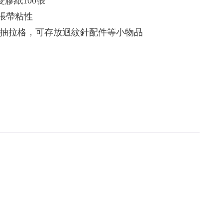
克雙膠紙100張
25張帶粘性
抽拉格，可存放迴紋針配件等小物品