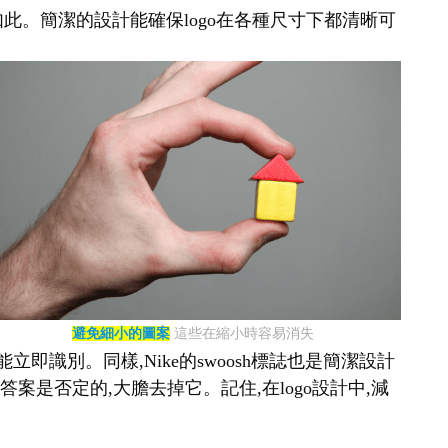
如此。簡潔的設計能確保logo在各種尺寸下都清晰可
避免細小的圖案
這些在縮小時容易消失
即識別。同樣,Nike的swoosh標誌也是簡潔設計
案是否定的,大膽去掉它。記住,在logo設計中,減