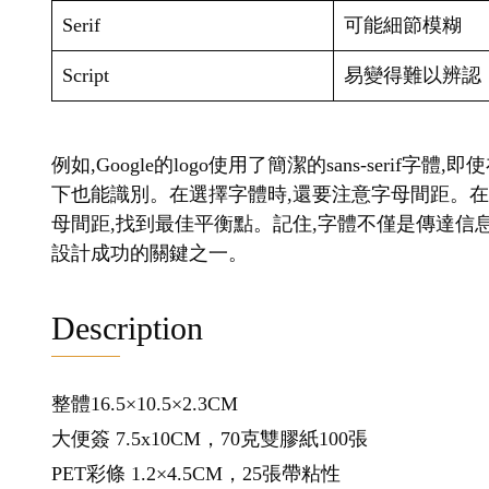
Serif
可能細節模糊
Script
易變得難以辨認
例如,Google的logo使用了簡潔的sans-seri
下也能識別。在選擇字體時,還要注意字母間距。
母間距,找到最佳平衡點。記住,字體不僅是傳達信息
設計成功的關鍵之一。
Description
整體16.5×10.5×2.3CM
大便簽 7.5x10CM，70克雙膠紙100張
PET彩條 1.2×4.5CM，25張帶粘性