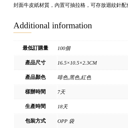
封面牛皮紙材質，內置可抽拉格，可存放迴紋針配
Additional information
最低訂購量
100個
產品尺寸
16.5×10.5×2.3CM
產品顏色
啡色,黑色,紅色
樣辦時間
7天
生產時間
18天
包裝方式
OPP 袋