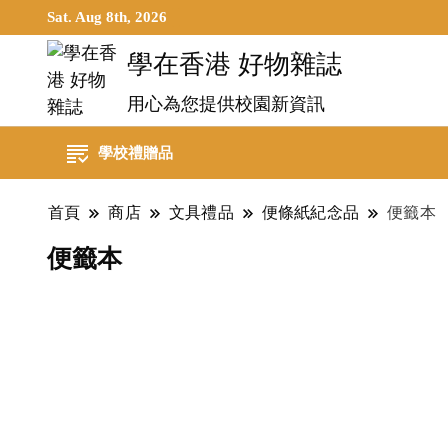
Sat. Aug 8th, 2026
學在香港 好物雜誌
用心為您提供校園新資訊
學校禮贈品
首頁
商店
文具禮品
便條紙紀念品
便籤本
便籤本