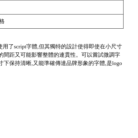
格
a雖然使用了script字體,但其獨特的設計使得即使在小尺寸
寬的間距又可能影響整體的連貫性。可以嘗試微調字
保持清晰,又能準確傳達品牌形象的字體,是logo