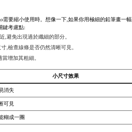
logo需要縮小使用時。想像一下,如果你用極細的鉛筆畫一
關鍵考慮點:
相近,避免出現過於纖細的部分。
種尺寸,檢查線條是否仍然清晰可見。
,適當增加其粗細。
小尺寸效果
易消失
晰可見
能糊成一團