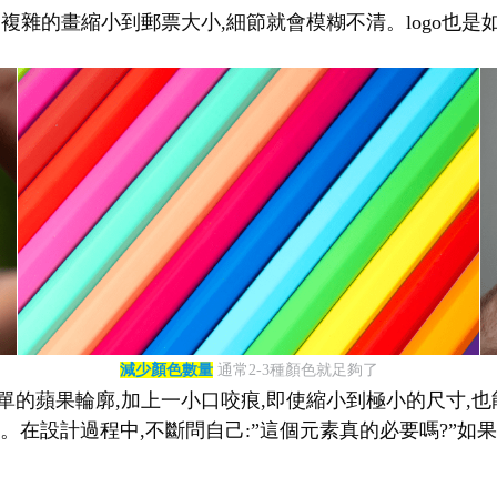
幅複雜的畫縮小到郵票大小,細節就會模糊不清。logo也是
減少顏色數量
通常2-3種顏色就足夠了
單的蘋果輪廓,加上一小口咬痕,即使縮小到極小的尺寸,也能立
在設計過程中,不斷問自己:”這個元素真的必要嗎?”如果答