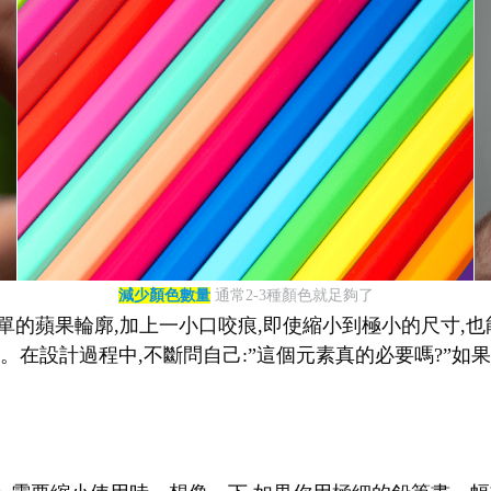
減少顏色數量
通常2-3種顏色就足夠了
單的蘋果輪廓,加上一小口咬痕,即使縮小到極小的尺寸,也能立
在設計過程中,不斷問自己:”這個元素真的必要嗎?”如果答