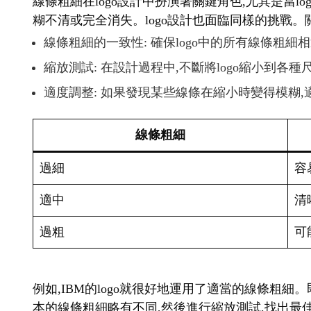
線條粗細在logo設計中扮演著關鍵角色,尤其是當
糊不清或完全消失。logo設計也面臨同樣的挑戰。
線條粗細的一致性: 確保logo中的所有線條粗細
縮放測試: 在設計過程中,不斷將logo縮小到各
適度調整: 如果發現某些線條在縮小時變得模糊
線條粗細
過細
容
適中
清
過粗
可
例如,IBM的logo就很好地運用了適當的線條粗細
本的線條粗細略有不同,然後進行縮放測試,找出最