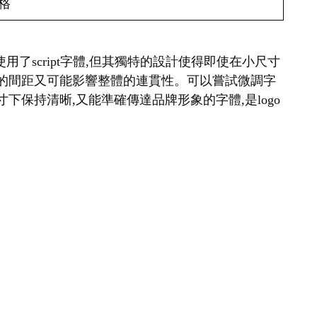
格
a雖然使用了script字體,但其獨特的設計使得即使在小尺寸
寬的間距又可能影響整體的連貫性。可以嘗試微調字
保持清晰,又能準確傳達品牌形象的字體,是logo