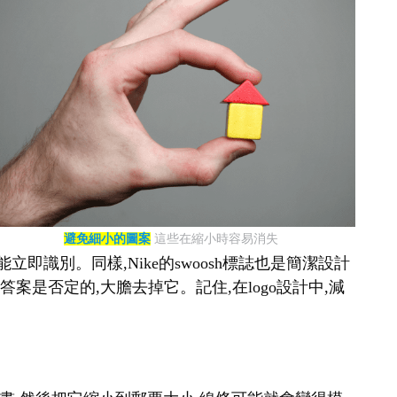
避免細小的圖案
這些在縮小時容易消失
即識別。同樣,Nike的swoosh標誌也是簡潔設計
案是否定的,大膽去掉它。記住,在logo設計中,減