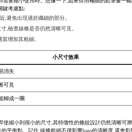
logo需要縮小使用時。想像一下,如果你用極細的鉛筆畫一
關鍵考慮點:
相近,避免出現過於纖細的部分。
種尺寸,檢查線條是否仍然清晰可見。
,適當增加其粗細。
小尺寸效果
易消失
晰可見
能糊成一團
。即使縮小到很小的尺寸,其特徵性的條紋設計仍然清晰可辨
佳的平衡點。記住,線條粗細不僅影響logo的清晰度,還