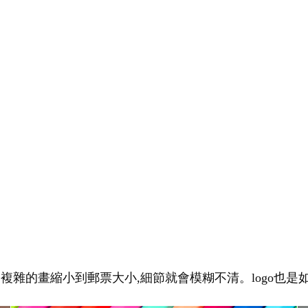
幅複雜的畫縮小到郵票大小,細節就會模糊不清。logo也是