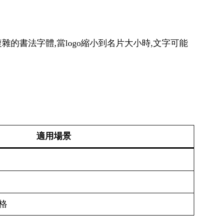
雜的書法字體,當logo縮小到名片大小時,文字可能
適用場景
格