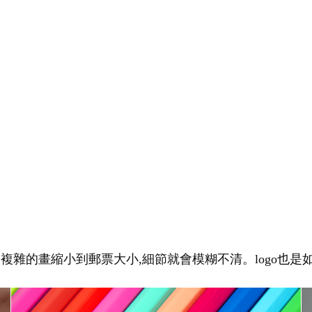
幅複雜的畫縮小到郵票大小,細節就會模糊不清。logo也是