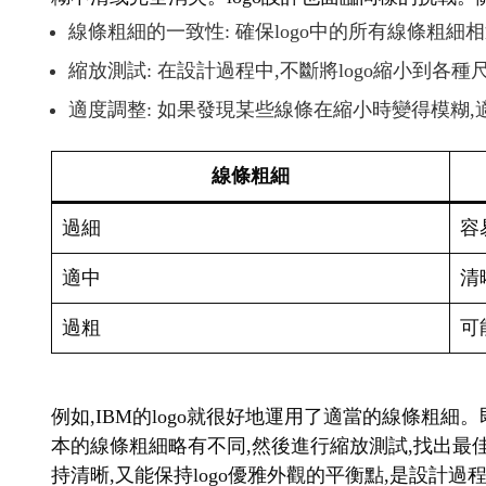
線條粗細的一致性: 確保logo中的所有線條粗細
縮放測試: 在設計過程中,不斷將logo縮小到各
適度調整: 如果發現某些線條在縮小時變得模糊
線條粗細
過細
容
適中
清
過粗
可
例如,IBM的logo就很好地運用了適當的線條粗細
本的線條粗細略有不同,然後進行縮放測試,找出最
持清晰,又能保持logo優雅外觀的平衡點,是設計