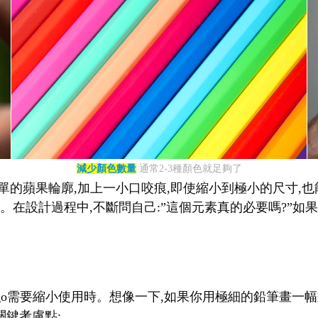
減少顏色數量
通常2-3種顏色就足夠了
單的蘋果輪廓,加上一小口咬痕,即使縮小到極小的尺寸,也能立
在設計過程中,不斷問自己:”這個元素真的必要嗎?”如果答
logo需要縮小使用時。想像一下,如果你用極細的鉛筆畫一
關鍵考慮點: