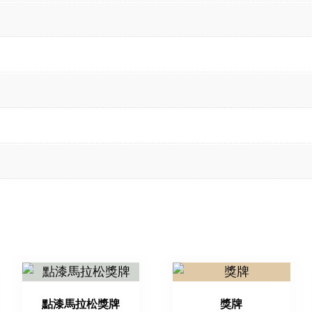
點漆馬拉松獎牌
獎牌