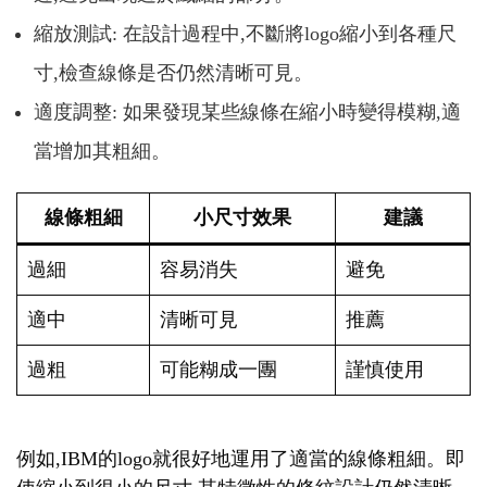
縮放測試: 在設計過程中,不斷將logo縮小到各種尺
寸,檢查線條是否仍然清晰可見。
適度調整: 如果發現某些線條在縮小時變得模糊,適
當增加其粗細。
線條粗細
小尺寸效果
建議
過細
容易消失
避免
適中
清晰可見
推薦
過粗
可能糊成一團
謹慎使用
例如,IBM的logo就很好地運用了適當的線條粗細。即