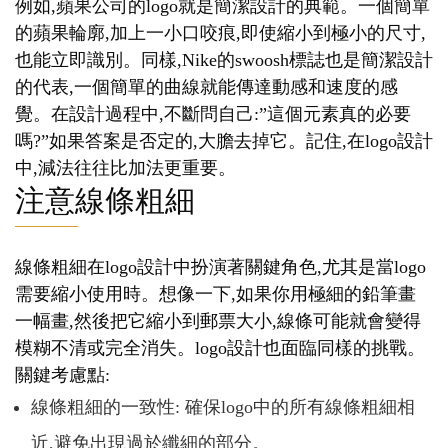
例如,蘋果公司的logo就是簡潔設計的典範。一個簡單
的蘋果輪廓,加上一小口咬痕,即使縮小到極小的尺寸,
也能立即識別。同樣,Nike的swoosh標誌也是簡潔設計
的代表,一個簡單的曲線就能傳達動感和速度的感
覺。在設計過程中,不斷問自己:”這個元素真的必要
嗎?”如果答案是否定的,大膽去掉它。記住,在logo設計
中,減法往往比加法更重要。
注意線條粗細
線條粗細在logo設計中扮演著關鍵角色,尤其是當logo
需要縮小使用時。想像一下,如果你用極細的鉛筆畫
一幅畫,然後把它縮小到郵票大小,線條可能就會變得
模糊不清或完全消失。logo設計也面臨同樣的挑戰。
關鍵考慮點:
線條粗細的一致性: 確保logo中的所有線條粗細相
近,避免出現過於纖細的部分。