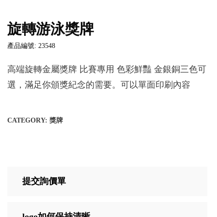
旋轉游泳獎牌
產品編號: 23548
高端旋轉金屬獎牌 比賽專用 色彩鮮豔 金銀銅三色可
選，滿足你頒獎紀念的需要。可以單面印刷內容
CATEGORY:
獎牌
提交詢價單
logo如何保持清晰