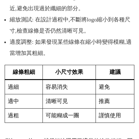
近,避免出現過於纖細的部分。
縮放測試: 在設計過程中,不斷將logo縮小到各種尺
寸,檢查線條是否仍然清晰可見。
適度調整: 如果發現某些線條在縮小時變得模糊,適
當增加其粗細。
線條粗細
小尺寸效果
建議
過細
容易消失
避免
適中
清晰可見
推薦
過粗
可能糊成一團
謹慎使用