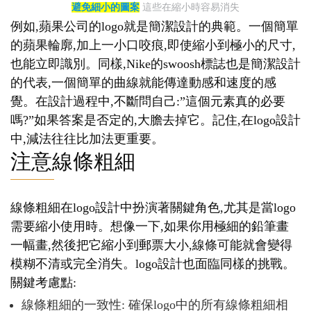
避免細小的圖案
這些在縮小時容易消失
例如,蘋果公司的logo就是簡潔設計的典範。一個簡單
的蘋果輪廓,加上一小口咬痕,即使縮小到極小的尺寸,
也能立即識別。同樣,Nike的swoosh標誌也是簡潔設計
的代表,一個簡單的曲線就能傳達動感和速度的感
覺。在設計過程中,不斷問自己:”這個元素真的必要
嗎?”如果答案是否定的,大膽去掉它。記住,在logo設計
中,減法往往比加法更重要。
注意線條粗細
線條粗細在logo設計中扮演著關鍵角色,尤其是當logo
需要縮小使用時。想像一下,如果你用極細的鉛筆畫
一幅畫,然後把它縮小到郵票大小,線條可能就會變得
模糊不清或完全消失。logo設計也面臨同樣的挑戰。
關鍵考慮點:
線條粗細的一致性: 確保logo中的所有線條粗細相