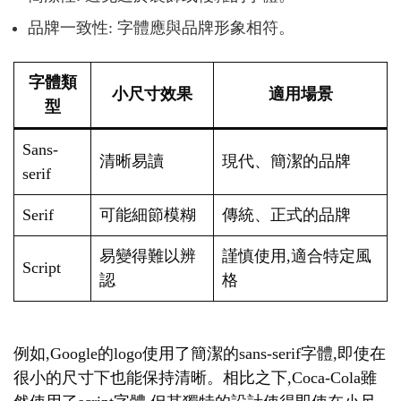
品牌一致性: 字體應與品牌形象相符。
字體類
小尺寸效果
適用場景
型
Sans-
清晰易讀
現代、簡潔的品牌
serif
Serif
可能細節模糊
傳統、正式的品牌
易變得難以辨
謹慎使用,適合特定風
Script
認
格
例如,Google的logo使用了簡潔的sans-serif字體,即使在
很小的尺寸下也能保持清晰。相比之下,Coca-Cola雖