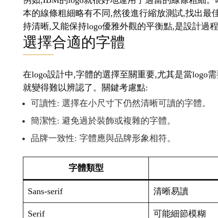
例如,IBM的logo就很好地運用了適當的線條粗細
本的線條粗細略有不同,然後進行縮放測試,找出最
持清晰,又能保持logo優雅外觀的平衡點,是設計
選擇合適的字體
在logo設計中,字體的選擇至關重要,尤其是當lo
就變得難以辨認了。關鍵考慮點:
可讀性: 選擇在小尺寸下仍然清晰可讀的字體。
簡潔性: 避免過於裝飾或複雜的字體。
品牌一致性: 字體應與品牌形象相符。
字體類型
Sans-serif
清晰易讀
Serif
可能細節模糊