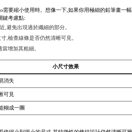
logo需要縮小使用時。想像一下,如果你用極細的鉛筆畫一
關鍵考慮點:
相近,避免出現過於纖細的部分。
種尺寸,檢查線條是否仍然清晰可見。
,適當增加其粗細。
小尺寸效果
易消失
晰可見
能糊成一團