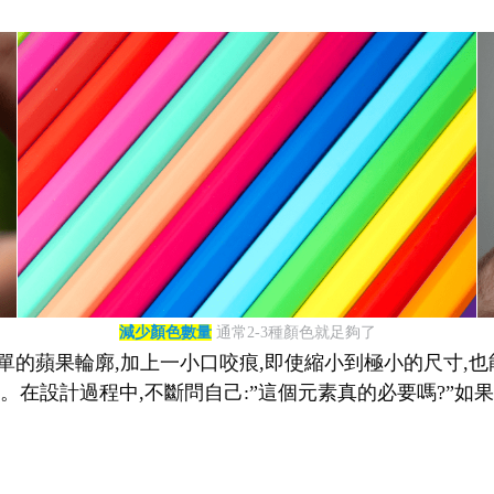
減少顏色數量
通常2-3種顏色就足夠了
單的蘋果輪廓,加上一小口咬痕,即使縮小到極小的尺寸,也能立
在設計過程中,不斷問自己:”這個元素真的必要嗎?”如果答