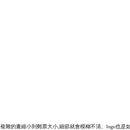
幅複雜的畫縮小到郵票大小,細節就會模糊不清。logo也是