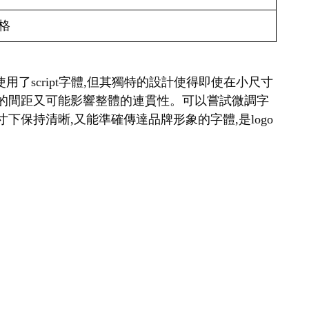
格
a雖然使用了script字體,但其獨特的設計使得即使在小尺寸
寬的間距又可能影響整體的連貫性。可以嘗試微調字
保持清晰,又能準確傳達品牌形象的字體,是logo