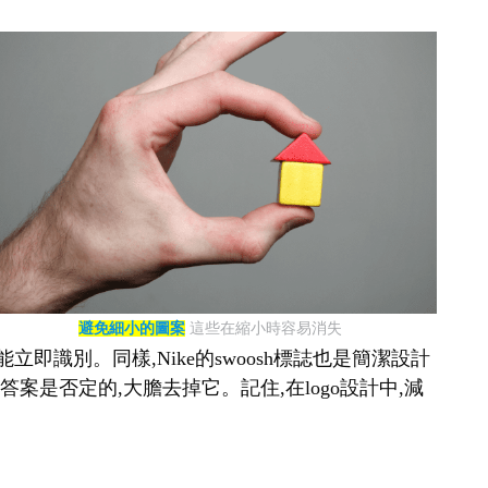
避免細小的圖案
這些在縮小時容易消失
即識別。同樣,Nike的swoosh標誌也是簡潔設計
案是否定的,大膽去掉它。記住,在logo設計中,減