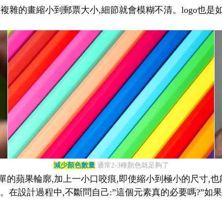
幅複雜的畫縮小到郵票大小,細節就會模糊不清。logo也是
減少顏色數量
通常2-3種顏色就足夠了
單的蘋果輪廓,加上一小口咬痕,即使縮小到極小的尺寸,也能立
在設計過程中,不斷問自己:”這個元素真的必要嗎?”如果答