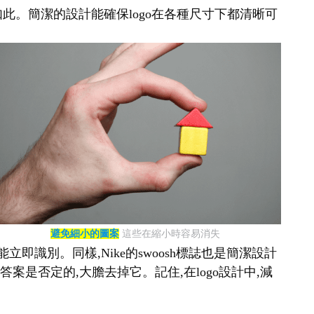
如此。簡潔的設計能確保logo在各種尺寸下都清晰可
避免細小的圖案
這些在縮小時容易消失
即識別。同樣,Nike的swoosh標誌也是簡潔設計
案是否定的,大膽去掉它。記住,在logo設計中,減