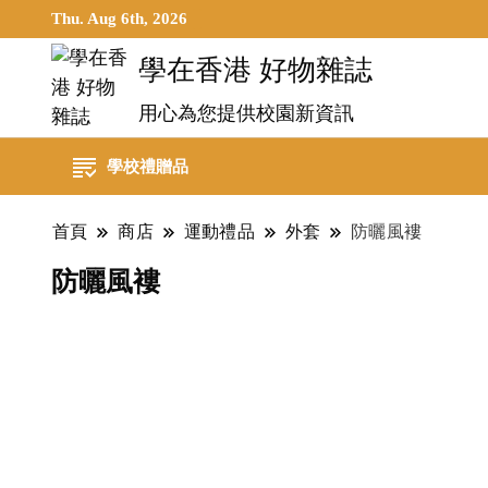
Thu. Aug 6th, 2026
學在香港 好物雜誌
用心為您提供校園新資訊
學校禮贈品
首頁
商店
運動禮品
外套
防曬風褸
防曬風褸