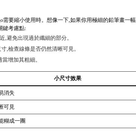
logo需要縮小使用時。想像一下,如果你用極細的鉛筆畫一
關鍵考慮點:
相近,避免出現過於纖細的部分。
種尺寸,檢查線條是否仍然清晰可見。
,適當增加其粗細。
小尺寸效果
易消失
晰可見
能糊成一團