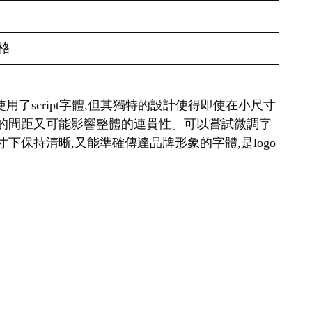
格
a雖然使用了script字體,但其獨特的設計使得即使在小尺寸
寬的間距又可能影響整體的連貫性。可以嘗試微調字
保持清晰,又能準確傳達品牌形象的字體,是logo