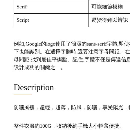
Serif
可能細節模糊
Script
易變得難以辨認
例如,Google的logo使用了簡潔的sans-seri
下也能識別。在選擇字體時,還要注意字母間距。
母間距,找到最佳平衡點。記住,字體不僅是傳達信息
設計成功的關鍵之一。
Description
防曬風褸，超輕，超薄，防風，防曬，享受陽光，
整件衣服約100G，收納後約手機大小輕薄便捷。