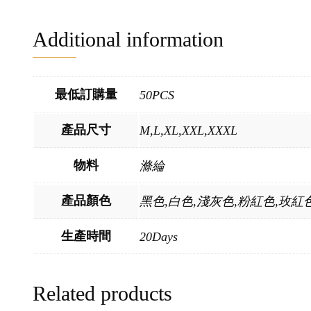
Additional information
最低訂購量
50PCS
產品尺寸
M,L,XL,XXL,XXXL
物料
滌綸
產品顏色
黑色,白色,淺灰色,粉紅色,玫紅
生產時間
20Days
Related products