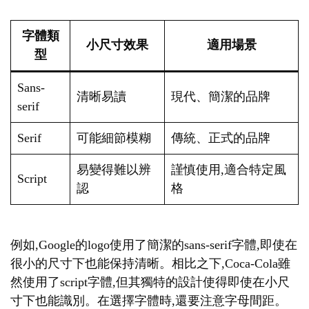
字體類
小尺寸效果
適用場景
型
Sans-
清晰易讀
現代、簡潔的品牌
serif
Serif
可能細節模糊
傳統、正式的品牌
易變得難以辨
謹慎使用,適合特定風
Script
認
格
例如,Google的logo使用了簡潔的sans-serif字體,即使在
很小的尺寸下也能保持清晰。相比之下,Coca-Cola雖
然使用了script字體,但其獨特的設計使得即使在小尺
寸下也能識別。在選擇字體時,還要注意字母間距。