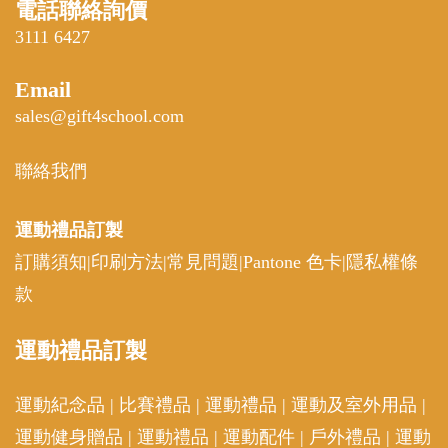
電話聯絡詢價
3111 6427
Email
sales@gift4school.com
聯絡我們
運動禮品
訂製
訂購須知
|
印刷方法
|
常見問題
|
Pantone 色卡
|
隱私權條
款
運動
禮品訂製
運動紀念品
|
比賽禮品
|
運動禮品
|
運動及室外用品
|
運動健身贈品
|
運動禮品
|
運動配件
|
戶外禮品
|
運動