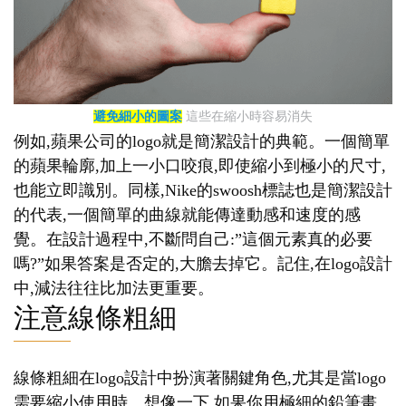
避免細小的圖案
這些在縮小時容易消失
例如,蘋果公司的logo就是簡潔設計的典範。一個簡單
的蘋果輪廓,加上一小口咬痕,即使縮小到極小的尺寸,
也能立即識別。同樣,Nike的swoosh標誌也是簡潔設計
的代表,一個簡單的曲線就能傳達動感和速度的感
覺。在設計過程中,不斷問自己:”這個元素真的必要
嗎?”如果答案是否定的,大膽去掉它。記住,在logo設計
中,減法往往比加法更重要。
注意線條粗細
線條粗細在logo設計中扮演著關鍵角色,尤其是當logo
需要縮小使用時。想像一下,如果你用極細的鉛筆畫