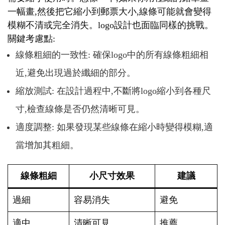
一幅畫,然後把它縮小到郵票大小,線條可能就會變得
模糊不清或完全消失。logo設計也面臨同樣的挑戰。
關鍵考慮點:
線條粗細的一致性: 確保logo中的所有線條粗細相
近,避免出現過於纖細的部分。
縮放測試: 在設計過程中,不斷將logo縮小到各種尺
寸,檢查線條是否仍然清晰可見。
適度調整: 如果發現某些線條在縮小時變得模糊,適
當增加其粗細。
線條粗細
小尺寸效果
建議
過細
容易消失
避免
適中
清晰可見
推薦