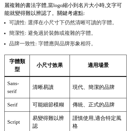
麗複雜的書法字體,當logo縮小到名片大小時,文字可
能就變得難以辨認了。關鍵考慮點:
可讀性: 選擇在小尺寸下仍然清晰可讀的字體。
簡潔性: 避免過於裝飾或複雜的字體。
品牌一致性: 字體應與品牌形象相符。
字體類
小尺寸效果
適用場景
型
Sans-
清晰易讀
現代、簡潔的品牌
serif
Serif
可能細節模糊
傳統、正式的品牌
易變得難以辨
謹慎使用,適合特定風
Script
認
格