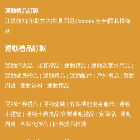
運動禮品
訂製
訂購須知
|
印刷方法
|
常見問題
|
Pantone 色卡
|
隱私權條
款
運動
禮品訂製
運動紀念品
|
比賽禮品
|
運動禮品
|
運動及室外用品
|
運動健身贈品
|
運動禮品
|
運動配件
|
戶外禮品
|
運動
周邊
|
運動器材
|
運動用品
運動比賽禮品
|
運動套裝
|
客製機能健身服飾
|
運動
小禮物
|
運動比賽獎品
|
客製運動禮品
|
宣導品
|
運動
周邊
|
客製化贈品
|
比賽獎品推薦