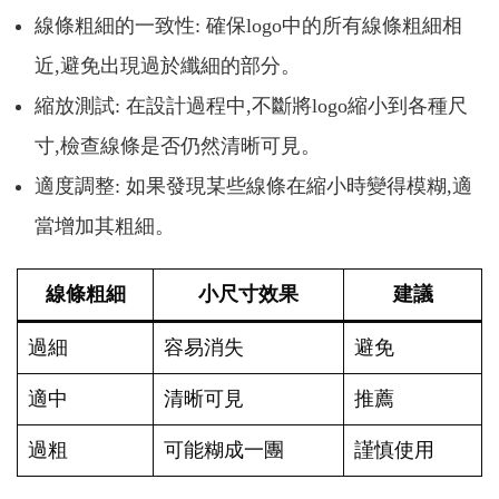
線條粗細的一致性: 確保logo中的所有線條粗細相
近,避免出現過於纖細的部分。
縮放測試: 在設計過程中,不斷將logo縮小到各種尺
寸,檢查線條是否仍然清晰可見。
適度調整: 如果發現某些線條在縮小時變得模糊,適
當增加其粗細。
線條粗細
小尺寸效果
建議
過細
容易消失
避免
適中
清晰可見
推薦
過粗
可能糊成一團
謹慎使用