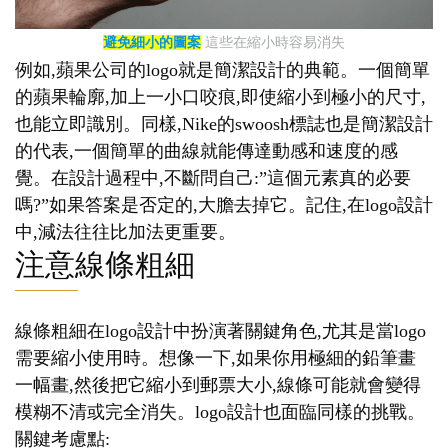
避免細小的圖案
這些在縮小時容易消失
例如,蘋果公司的logo就是簡潔設計的典範。一個簡單
的蘋果輪廓,加上一小口咬痕,即使縮小到極小的尺寸,
也能立即識別。同樣,Nike的swoosh標誌也是簡潔設計
的代表,一個簡單的曲線就能傳達動感和速度的感
覺。在設計過程中,不斷問自己:”這個元素真的必要
嗎?”如果答案是否定的,大膽去掉它。記住,在logo設計
中,減法往往比加法更重要。
注意線條粗細
線條粗細在logo設計中扮演著關鍵角色,尤其是當logo
需要縮小使用時。想像一下,如果你用極細的鉛筆畫
一幅畫,然後把它縮小到郵票大小,線條可能就會變得
模糊不清或完全消失。logo設計也面臨同樣的挑戰。
關鍵考慮點: