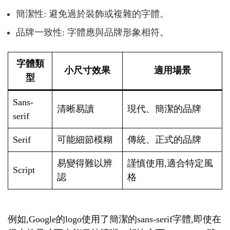
簡潔性: 避免過於裝飾或複雜的字體。
品牌一致性: 字體應與品牌形象相符。
字體類
小尺寸效果
適用場景
型
Sans-
清晰易讀
現代、簡潔的品牌
serif
Serif
可能細節模糊
傳統、正式的品牌
易變得難以辨
謹慎使用,適合特定風
Script
認
格
例如,Google的logo使用了簡潔的sans-serif字體,即使在