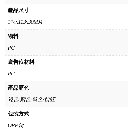
產品尺寸
174x113x30MM
物料
PC
廣告位材料
PC
產品顏色
綠色/紫色/藍色/粉紅
包裝方式
OPP袋