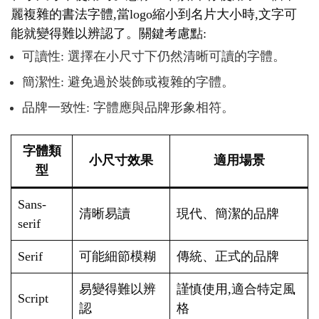
麗複雜的書法字體,當logo縮小到名片大小時,文字可
能就變得難以辨認了。關鍵考慮點:
可讀性: 選擇在小尺寸下仍然清晰可讀的字體。
簡潔性: 避免過於裝飾或複雜的字體。
品牌一致性: 字體應與品牌形象相符。
字體類
小尺寸效果
適用場景
型
Sans-
清晰易讀
現代、簡潔的品牌
serif
Serif
可能細節模糊
傳統、正式的品牌
易變得難以辨
謹慎使用,適合特定風
Script
認
格