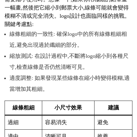
一幅畫,然後把它縮小到郵票大小,線條可能就會變得
模糊不清或完全消失。logo設計也面臨同樣的挑戰。
關鍵考慮點:
線條粗細的一致性: 確保logo中的所有線條粗細相
近,避免出現過於纖細的部分。
縮放測試: 在設計過程中,不斷將logo縮小到各種尺
寸,檢查線條是否仍然清晰可見。
適度調整: 如果發現某些線條在縮小時變得模糊,適
當增加其粗細。
線條粗細
小尺寸效果
建議
過細
容易消失
避免
適中
清晰可見
推薦