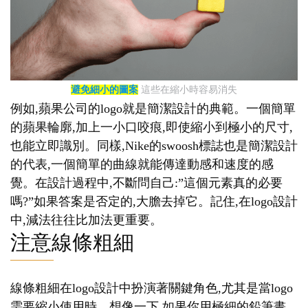
避免細小的圖案
這些在縮小時容易消失
例如,蘋果公司的logo就是簡潔設計的典範。一個簡單
的蘋果輪廓,加上一小口咬痕,即使縮小到極小的尺寸,
也能立即識別。同樣,Nike的swoosh標誌也是簡潔設計
的代表,一個簡單的曲線就能傳達動感和速度的感
覺。在設計過程中,不斷問自己:”這個元素真的必要
嗎?”如果答案是否定的,大膽去掉它。記住,在logo設計
中,減法往往比加法更重要。
注意線條粗細
線條粗細在logo設計中扮演著關鍵角色,尤其是當logo
需要縮小使用時。想像一下,如果你用極細的鉛筆畫