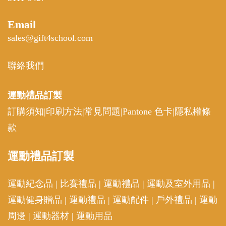
Email
sales@gift4school.com
聯絡我們
運動禮品
訂製
訂購須知
|
印刷方法
|
常見問題
|
Pantone 色卡
|
隱私權條
款
運動
禮品訂製
運動紀念品
|
比賽禮品
|
運動禮品
|
運動及室外用品
|
運動健身贈品
|
運動禮品
|
運動配件
|
戶外禮品
|
運動
周邊
|
運動器材
|
運動用品