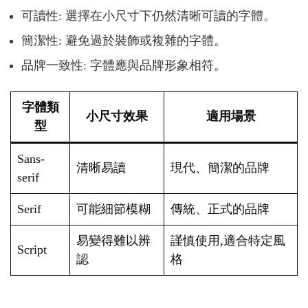
可讀性: 選擇在小尺寸下仍然清晰可讀的字體。
簡潔性: 避免過於裝飾或複雜的字體。
品牌一致性: 字體應與品牌形象相符。
字體類
小尺寸效果
適用場景
型
Sans-
清晰易讀
現代、簡潔的品牌
serif
Serif
可能細節模糊
傳統、正式的品牌
易變得難以辨
謹慎使用,適合特定風
Script
認
格