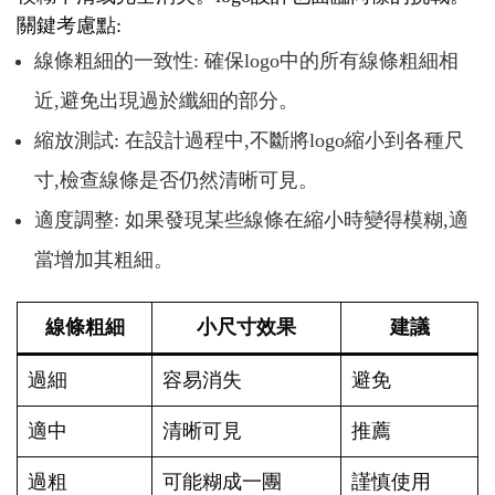
關鍵考慮點:
線條粗細的一致性: 確保logo中的所有線條粗細相
近,避免出現過於纖細的部分。
縮放測試: 在設計過程中,不斷將logo縮小到各種尺
寸,檢查線條是否仍然清晰可見。
適度調整: 如果發現某些線條在縮小時變得模糊,適
當增加其粗細。
線條粗細
小尺寸效果
建議
過細
容易消失
避免
適中
清晰可見
推薦
過粗
可能糊成一團
謹慎使用