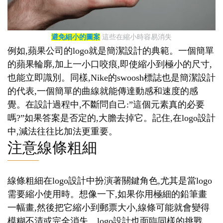
避免細小的圖案
這些在縮小時容易消失
例如,蘋果公司的logo就是簡潔設計的典範。一個簡單
的蘋果輪廓,加上一小口咬痕,即使縮小到極小的尺寸,
也能立即識別。同樣,Nike的swoosh標誌也是簡潔設計
的代表,一個簡單的曲線就能傳達動感和速度的感
覺。在設計過程中,不斷問自己:”這個元素真的必要
嗎?”如果答案是否定的,大膽去掉它。記住,在logo設計
中,減法往往比加法更重要。
注意線條粗細
線條粗細在logo設計中扮演著關鍵角色,尤其是當logo
需要縮小使用時。想像一下,如果你用極細的鉛筆畫
一幅畫,然後把它縮小到郵票大小,線條可能就會變得
模糊不清或完全消失。logo設計也面臨同樣的挑戰。