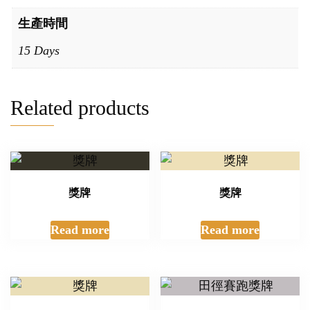
生產時間
15 Days
Related products
獎牌
獎牌
Read more
Read more