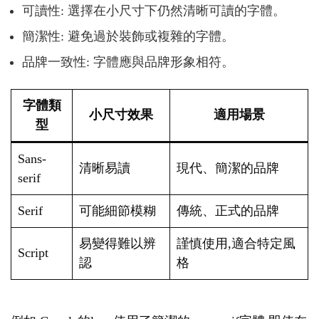
可讀性: 選擇在小尺寸下仍然清晰可讀的字體。
簡潔性: 避免過於裝飾或複雜的字體。
品牌一致性: 字體應與品牌形象相符。
字體類
小尺寸效果
適用場景
型
Sans-
清晰易讀
現代、簡潔的品牌
serif
Serif
可能細節模糊
傳統、正式的品牌
易變得難以辨
謹慎使用,適合特定風
Script
認
格