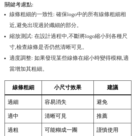
關鍵考慮點:
線條粗細的一致性: 確保logo中的所有線條粗細相
近,避免出現過於纖細的部分。
縮放測試: 在設計過程中,不斷將logo縮小到各種尺
寸,檢查線條是否仍然清晰可見。
適度調整: 如果發現某些線條在縮小時變得模糊,適
當增加其粗細。
線條粗細
小尺寸效果
建議
過細
容易消失
避免
適中
清晰可見
推薦
過粗
可能糊成一團
謹慎使用