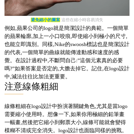
避免細小的圖案
這些在縮小時容易消失
例如,蘋果公司的logo就是簡潔設計的典範。一個簡單
的蘋果輪廓,加上一小口咬痕,即使縮小到極小的尺寸,
也能立即識別。同樣,Nike的swoosh標誌也是簡潔設計
的代表,一個簡單的曲線就能傳達動感和速度的感
覺。在設計過程中,不斷問自己:”這個元素真的必要
嗎?”如果答案是否定的,大膽去掉它。記住,在logo設計
中,減法往往比加法更重要。
注意線條粗細
線條粗細在logo設計中扮演著關鍵角色,尤其是當logo
需要縮小使用時。想像一下,如果你用極細的鉛筆畫
一幅畫,然後把它縮小到郵票大小,線條可能就會變得
模糊不清或完全消失。logo設計也面臨同樣的挑戰。