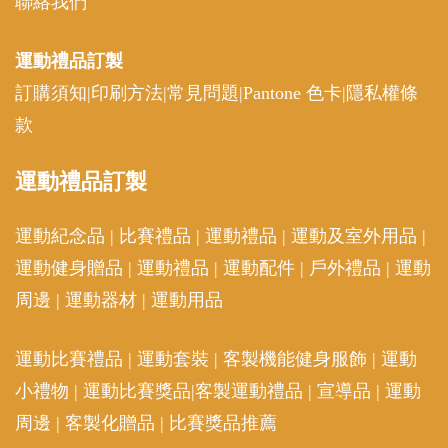
聯絡我們
運動禮品
訂製
訂購須知
|
印刷方法
|
常見問題
|
Pantone 色卡
|
隱私權條
款
運動
禮品訂製
運動紀念品
|
比賽禮品
|
運動禮品
|
運動及室外用品
|
運動健身贈品
|
運動禮品
|
運動配件
|
戶外禮品
|
運動
周邊
|
運動器材
|
運動用品
運動比賽禮品
|
運動套裝
|
客製機能健身服飾
|
運動
小禮物
|
運動比賽獎品
|
客製運動禮品
|
宣導品
|
運動
周邊
|
客製化贈品
|
比賽獎品推薦