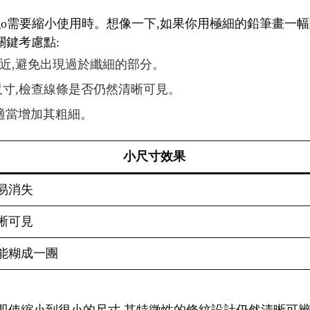
logo需要縮小使用時。想像一下,如果你用極細的鉛筆畫一
關鍵考慮點:
相近,避免出現過於纖細的部分。
種尺寸,檢查線條是否仍然清晰可見。
,適當增加其粗細。
小尺寸效果
易消失
晰可見
能糊成一團