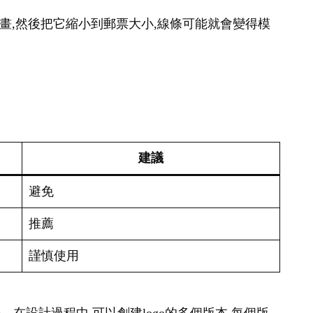
幅畫,然後把它縮小到郵票大小,線條可能就會變得模
建議
避免
推薦
謹慎使用