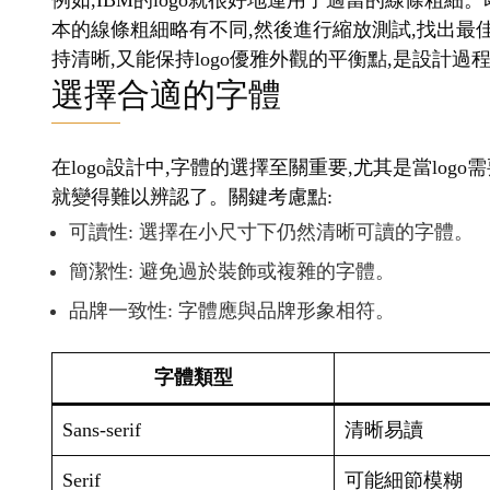
例如,IBM的logo就很好地運用了適當的線條粗細
本的線條粗細略有不同,然後進行縮放測試,找出最
持清晰,又能保持logo優雅外觀的平衡點,是設計
選擇合適的字體
在logo設計中,字體的選擇至關重要,尤其是當lo
就變得難以辨認了。關鍵考慮點:
可讀性: 選擇在小尺寸下仍然清晰可讀的字體。
簡潔性: 避免過於裝飾或複雜的字體。
品牌一致性: 字體應與品牌形象相符。
字體類型
Sans-serif
清晰易讀
Serif
可能細節模糊