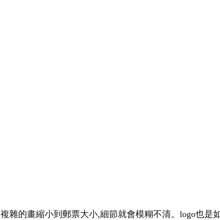
幅複雜的畫縮小到郵票大小,細節就會模糊不清。logo也是