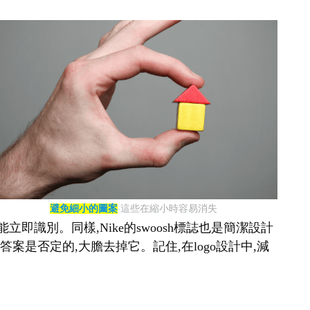
避免細小的圖案
這些在縮小時容易消失
即識別。同樣,Nike的swoosh標誌也是簡潔設計
案是否定的,大膽去掉它。記住,在logo設計中,減