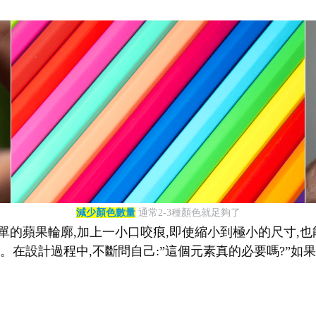
減少顏色數量
通常2-3種顏色就足夠了
單的蘋果輪廓,加上一小口咬痕,即使縮小到極小的尺寸,也能立
在設計過程中,不斷問自己:”這個元素真的必要嗎?”如果答