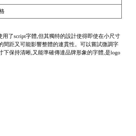
格
a雖然使用了script字體,但其獨特的設計使得即使在小尺寸
寬的間距又可能影響整體的連貫性。可以嘗試微調字
保持清晰,又能準確傳達品牌形象的字體,是logo