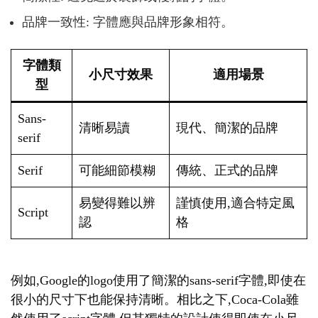
品牌一致性: 字體應與品牌形象相符。
字體類
小尺寸效果
適用場景
型
Sans-
清晰易讀
現代、簡潔的品牌
serif
Serif
可能細節模糊
傳統、正式的品牌
易變得難以辨
謹慎使用,適合特定風
Script
認
格
例如,Google的logo使用了簡潔的sans-serif字體,即使在
很小的尺寸下也能保持清晰。相比之下,Coca-Cola雖