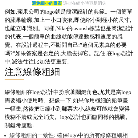
避免細小的圖案
這些在縮小時容易消失
例如,蘋果公司的logo就是簡潔設計的典範。一個簡單
的蘋果輪廓,加上一小口咬痕,即使縮小到極小的尺寸,
也能立即識別。同樣,Nike的swoosh標誌也是簡潔設計
的代表,一個簡單的曲線就能傳達動感和速度的感
覺。在設計過程中,不斷問自己:”這個元素真的必要
嗎?”如果答案是否定的,大膽去掉它。記住,在logo設計
中,減法往往比加法更重要。
注意線條粗細
線條粗細在logo設計中扮演著關鍵角色,尤其是當logo
需要縮小使用時。想像一下,如果你用極細的鉛筆畫
一幅畫,然後把它縮小到郵票大小,線條可能就會變得
模糊不清或完全消失。logo設計也面臨同樣的挑戰。
關鍵考慮點:
線條粗細的一致性: 確保logo中的所有線條粗細相