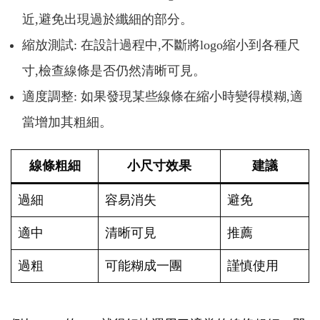
近,避免出現過於纖細的部分。
縮放測試: 在設計過程中,不斷將logo縮小到各種尺
寸,檢查線條是否仍然清晰可見。
適度調整: 如果發現某些線條在縮小時變得模糊,適
當增加其粗細。
線條粗細
小尺寸效果
建議
過細
容易消失
避免
適中
清晰可見
推薦
過粗
可能糊成一團
謹慎使用