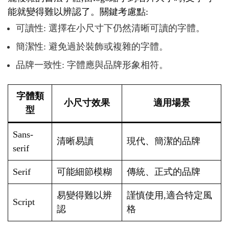
能就變得難以辨認了。關鍵考慮點:
可讀性: 選擇在小尺寸下仍然清晰可讀的字體。
簡潔性: 避免過於裝飾或複雜的字體。
品牌一致性: 字體應與品牌形象相符。
字體類
小尺寸效果
適用場景
型
Sans-
清晰易讀
現代、簡潔的品牌
serif
Serif
可能細節模糊
傳統、正式的品牌
易變得難以辨
謹慎使用,適合特定風
Script
認
格