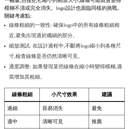
一幅畫,然後把它縮小到郵票大小,線條可能就會變得
模糊不清或完全消失。logo設計也面臨同樣的挑戰。
關鍵考慮點:
線條粗細的一致性: 確保logo中的所有線條粗細相
近,避免出現過於纖細的部分。
縮放測試: 在設計過程中,不斷將logo縮小到各種尺
寸,檢查線條是否仍然清晰可見。
適度調整: 如果發現某些線條在縮小時變得模糊,適
當增加其粗細。
線條粗細
小尺寸效果
建議
過細
容易消失
避免
適中
清晰可見
推薦