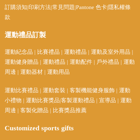
訂購須知
|
印刷方法
|
常見問題
|
Pantone 色卡
|
隱私權條
款
運動
禮品訂製
運動紀念品
|
比賽禮品
|
運動禮品
|
運動及室外用品
|
運動健身贈品
|
運動禮品
|
運動配件
|
戶外禮品
|
運動
周邊
|
運動器材
|
運動用品
運動比賽禮品
|
運動套裝
|
客製機能健身服飾
|
運動
小禮物
|
運動比賽獎品
|
客製運動禮品
|
宣導品
|
運動
周邊
|
客製化贈品
|
比賽獎品推薦
Customized sports gifts