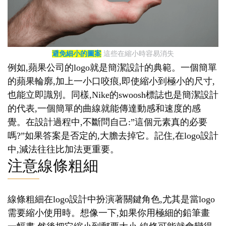
避免細小的圖案
這些在縮小時容易消失
例如,蘋果公司的logo就是簡潔設計的典範。一個簡單
的蘋果輪廓,加上一小口咬痕,即使縮小到極小的尺寸,
也能立即識別。同樣,Nike的swoosh標誌也是簡潔設計
的代表,一個簡單的曲線就能傳達動感和速度的感
覺。在設計過程中,不斷問自己:”這個元素真的必要
嗎?”如果答案是否定的,大膽去掉它。記住,在logo設計
中,減法往往比加法更重要。
注意線條粗細
線條粗細在logo設計中扮演著關鍵角色,尤其是當logo
需要縮小使用時。想像一下,如果你用極細的鉛筆畫