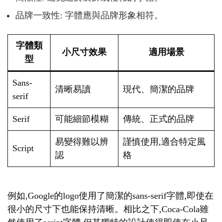
品牌一致性: 字體應與品牌形象相符。
字體類
小尺寸效果
適用場景
型
Sans-
清晰易讀
現代、簡潔的品牌
serif
Serif
可能細節模糊
傳統、正式的品牌
易變得難以辨
謹慎使用,適合特定風
Script
認
格
例如,Google的logo使用了簡潔的sans-serif字體,即使在
很小的尺寸下也能保持清晰。相比之下,Coca-Cola雖