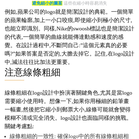
避免細小的圖案
這些在縮小時容易消失
例如,蘋果公司的logo就是簡潔設計的典範。一個簡單
的蘋果輪廓,加上一小口咬痕,即使縮小到極小的尺寸,
也能立即識別。同樣,Nike的swoosh標誌也是簡潔設計
的代表,一個簡單的曲線就能傳達動感和速度的感
覺。在設計過程中,不斷問自己:”這個元素真的必要
嗎?”如果答案是否定的,大膽去掉它。記住,在logo設計
中,減法往往比加法更重要。
注意線條粗細
線條粗細在logo設計中扮演著關鍵角色,尤其是當logo
需要縮小使用時。想像一下,如果你用極細的鉛筆畫
一幅畫,然後把它縮小到郵票大小,線條可能就會變得
模糊不清或完全消失。logo設計也面臨同樣的挑戰。
關鍵考慮點:
線條粗細的一致性: 確保logo中的所有線條粗細相