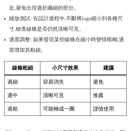
近,避免出現過於纖細的部分。
縮放測試: 在設計過程中,不斷將logo縮小到各種尺
寸,檢查線條是否仍然清晰可見。
適度調整: 如果發現某些線條在縮小時變得模糊,適
當增加其粗細。
線條粗細
小尺寸效果
建議
過細
容易消失
避免
適中
清晰可見
推薦
過粗
可能糊成一團
謹慎使用