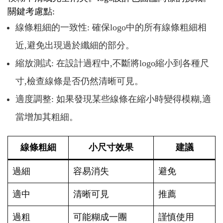
關鍵考慮點:
線條粗細的一致性: 確保logo中的所有線條粗細相
近,避免出現過於纖細的部分。
縮放測試: 在設計過程中,不斷將logo縮小到各種尺
寸,檢查線條是否仍然清晰可見。
適度調整: 如果發現某些線條在縮小時變得模糊,適
當增加其粗細。
線條粗細
小尺寸效果
建議
過細
容易消失
避免
適中
清晰可見
推薦
過粗
可能糊成一團
謹慎使用