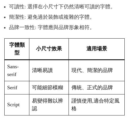
可讀性: 選擇在小尺寸下仍然清晰可讀的字體。
簡潔性: 避免過於裝飾或複雜的字體。
品牌一致性: 字體應與品牌形象相符。
字體類
小尺寸效果
適用場景
型
Sans-
清晰易讀
現代、簡潔的品牌
serif
Serif
可能細節模糊
傳統、正式的品牌
易變得難以辨
謹慎使用,適合特定風
Script
認
格