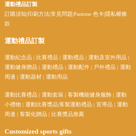
運動禮品
訂製
訂購須知
|
印刷方法
|
常見問題
|
Pantone 色卡
|
隱私權條
款
運動
禮品訂製
運動紀念品
|
比賽禮品
|
運動禮品
|
運動及室外用品
|
運動健身贈品
|
運動禮品
|
運動配件
|
戶外禮品
|
運動
周邊
|
運動器材
|
運動用品
運動比賽禮品
|
運動套裝
|
客製機能健身服飾
|
運動
小禮物
|
運動比賽獎品
|
客製運動禮品
|
宣導品
|
運動
周邊
|
客製化贈品
|
比賽獎品推薦
Customized sports gifts