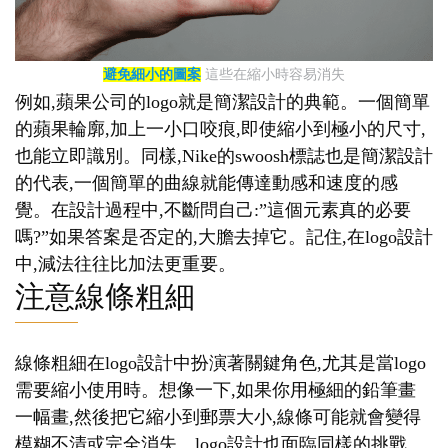
避免細小的圖案
這些在縮小時容易消失
例如,蘋果公司的logo就是簡潔設計的典範。一個簡單
的蘋果輪廓,加上一小口咬痕,即使縮小到極小的尺寸,
也能立即識別。同樣,Nike的swoosh標誌也是簡潔設計
的代表,一個簡單的曲線就能傳達動感和速度的感
覺。在設計過程中,不斷問自己:”這個元素真的必要
嗎?”如果答案是否定的,大膽去掉它。記住,在logo設計
中,減法往往比加法更重要。
注意線條粗細
線條粗細在logo設計中扮演著關鍵角色,尤其是當logo
需要縮小使用時。想像一下,如果你用極細的鉛筆畫
一幅畫,然後把它縮小到郵票大小,線條可能就會變得
模糊不清或完全消失。logo設計也面臨同樣的挑戰。