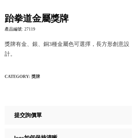
跆拳道金屬獎牌
產品編號: 27119
獎牌有金、銀、銅3種金屬色可選擇，長方形創意設
計。
CATEGORY:
獎牌
提交詢價單
logo如何保持清晰