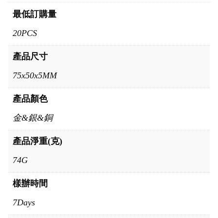
最低訂購量
20PCS
產品尺寸
75x50x5MM
產品顏色
金&銀&銅
產品淨重(克)
74G
樣辦時間
7Days