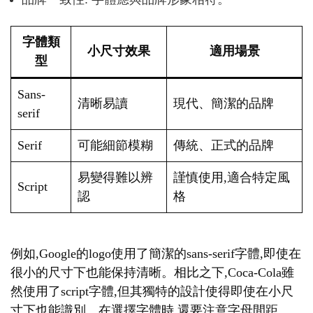
字體類
小尺寸效果
適用場景
型
Sans-
清晰易讀
現代、簡潔的品牌
serif
Serif
可能細節模糊
傳統、正式的品牌
易變得難以辨
謹慎使用,適合特定風
Script
認
格
例如,Google的logo使用了簡潔的sans-serif字體,即使在
很小的尺寸下也能保持清晰。相比之下,Coca-Cola雖
然使用了script字體,但其獨特的設計使得即使在小尺
寸下也能識別。在選擇字體時,還要注意字母間距。