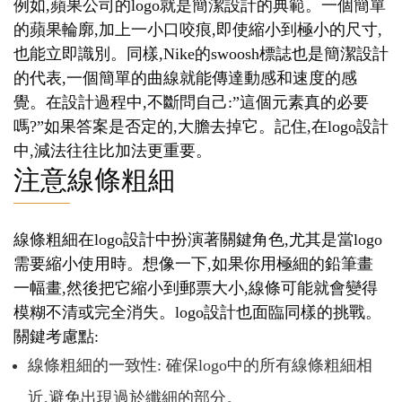
例如,蘋果公司的logo就是簡潔設計的典範。一個簡單
的蘋果輪廓,加上一小口咬痕,即使縮小到極小的尺寸,
也能立即識別。同樣,Nike的swoosh標誌也是簡潔設計
的代表,一個簡單的曲線就能傳達動感和速度的感
覺。在設計過程中,不斷問自己:”這個元素真的必要
嗎?”如果答案是否定的,大膽去掉它。記住,在logo設計
中,減法往往比加法更重要。
注意線條粗細
線條粗細在logo設計中扮演著關鍵角色,尤其是當logo
需要縮小使用時。想像一下,如果你用極細的鉛筆畫
一幅畫,然後把它縮小到郵票大小,線條可能就會變得
模糊不清或完全消失。logo設計也面臨同樣的挑戰。
關鍵考慮點:
線條粗細的一致性: 確保logo中的所有線條粗細相
近,避免出現過於纖細的部分。