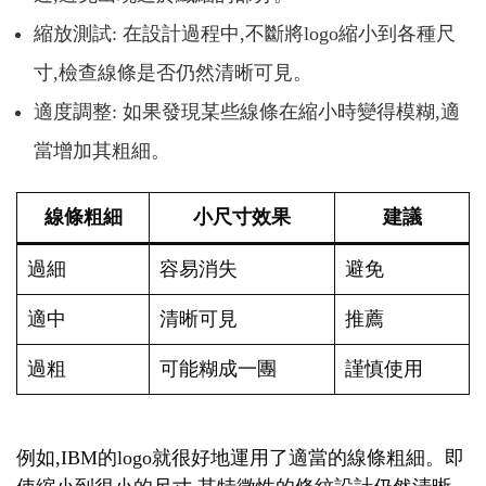
縮放測試: 在設計過程中,不斷將logo縮小到各種尺
寸,檢查線條是否仍然清晰可見。
適度調整: 如果發現某些線條在縮小時變得模糊,適
當增加其粗細。
線條粗細
小尺寸效果
建議
過細
容易消失
避免
適中
清晰可見
推薦
過粗
可能糊成一團
謹慎使用
例如,IBM的logo就很好地運用了適當的線條粗細。即