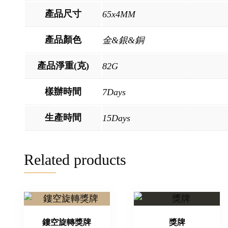
產品尺寸
65x4MM
產品顏色
金&銀&銅
產品淨重(克)
82G
樣辦時間
7Days
生產時間
15Days
Related products
鏤空旋轉獎牌
獎牌