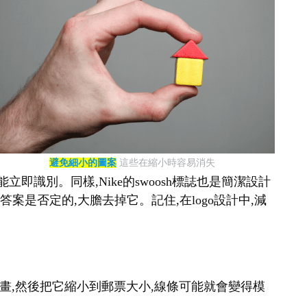
避免細小的圖案
這些在縮小時容易消失
即識別。同樣,Nike的swoosh標誌也是簡潔設計
案是否定的,大膽去掉它。記住,在logo設計中,減
幅畫,然後把它縮小到郵票大小,線條可能就會變得模