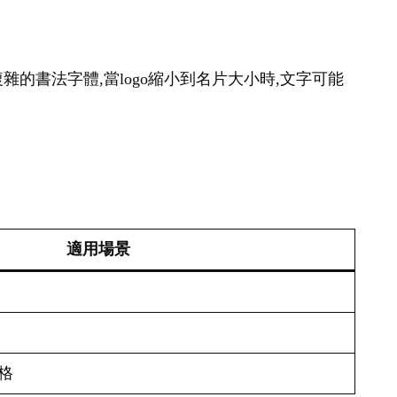
雜的書法字體,當logo縮小到名片大小時,文字可能
適用場景
格