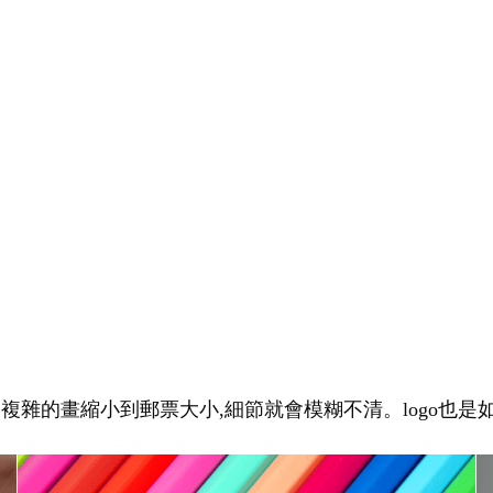
幅複雜的畫縮小到郵票大小,細節就會模糊不清。logo也是