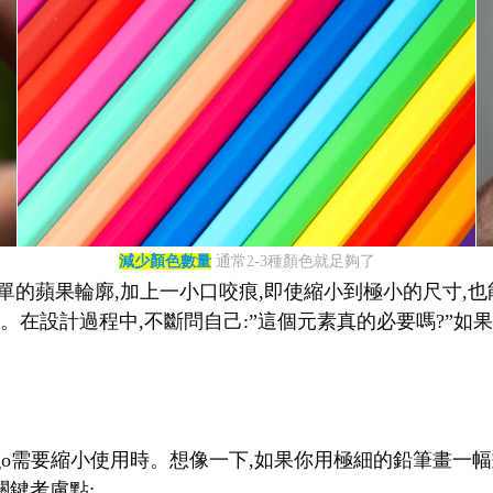
減少顏色數量
通常2-3種顏色就足夠了
單的蘋果輪廓,加上一小口咬痕,即使縮小到極小的尺寸,也能立
在設計過程中,不斷問自己:”這個元素真的必要嗎?”如果答
logo需要縮小使用時。想像一下,如果你用極細的鉛筆畫一
關鍵考慮點: