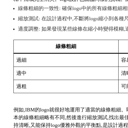
線條粗細的一致性: 確保logo中的所有線條粗細
縮放測試: 在設計過程中,不斷將logo縮小到各
適度調整: 如果發現某些線條在縮小時變得模糊
線條粗細
過細
容
適中
清
過粗
可
例如,IBM的logo就很好地運用了適當的線條粗細
本的線條粗細略有不同,然後進行縮放測試,找出最
持清晰,又能保持logo優雅外觀的平衡點,是設計