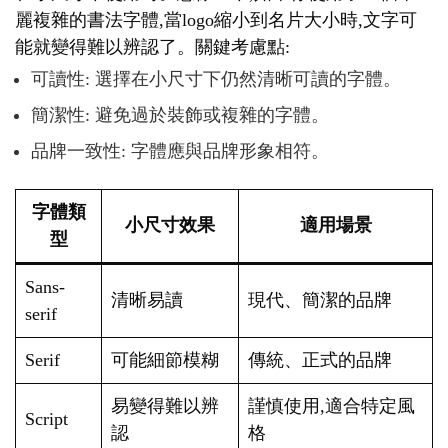
麗複雜的書法字體,當logo縮小到名片大小時,文字可
能就變得難以辨認了。關鍵考慮點:
可讀性: 選擇在小尺寸下仍然清晰可讀的字體。
簡潔性: 避免過於裝飾或複雜的字體。
品牌一致性: 字體應與品牌形象相符。
字體類
小尺寸效果
適用場景
型
Sans-
清晰易讀
現代、簡潔的品牌
serif
Serif
可能細節模糊
傳統、正式的品牌
易變得難以辨
謹慎使用,適合特定風
Script
認
格