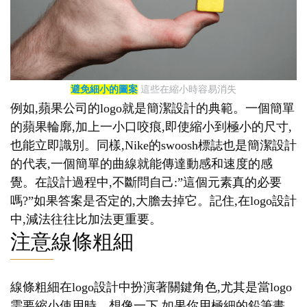
避免細小的圖案
這些在縮小時容易消失
例如,蘋果公司的logo就是簡潔設計的典範。一個簡單
的蘋果輪廓,加上一小口咬痕,即使縮小到極小的尺寸,
也能立即識別。同樣,Nike的swoosh標誌也是簡潔設計
的代表,一個簡單的曲線就能傳達動感和速度的感
覺。在設計過程中,不斷問自己:”這個元素真的必要
嗎?”如果答案是否定的,大膽去掉它。記住,在logo設計
中,減法往往比加法更重要。
注意線條粗細
線條粗細在logo設計中扮演著關鍵角色,尤其是當logo
需要縮小使用時。想像一下,如果你用極細的鉛筆畫