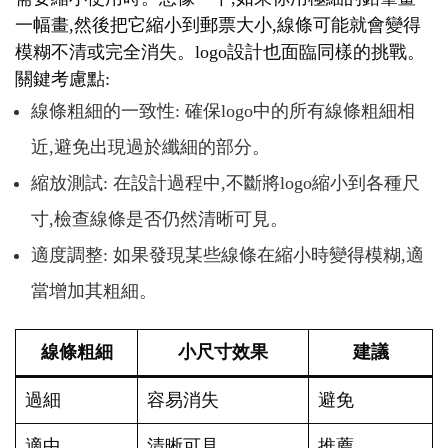
一幅畫,然後把它縮小到郵票大小,線條可能就會變得
模糊不清或完全消失。logo設計也面臨同樣的挑戰。
關鍵考慮點:
線條粗細的一致性: 確保logo中的所有線條粗細相
近,避免出現過於纖細的部分。
縮放測試: 在設計過程中,不斷將logo縮小到各種尺
寸,檢查線條是否仍然清晰可見。
適度調整: 如果發現某些線條在縮小時變得模糊,適
當增加其粗細。
線條粗細
小尺寸效果
建議
過細
容易消失
避免
適中
清晰可見
推薦