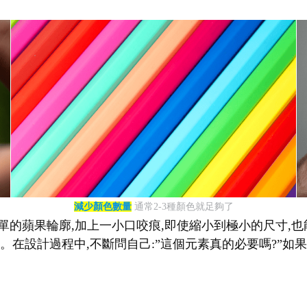
減少顏色數量
通常2-3種顏色就足夠了
單的蘋果輪廓,加上一小口咬痕,即使縮小到極小的尺寸,也能立
在設計過程中,不斷問自己:”這個元素真的必要嗎?”如果答