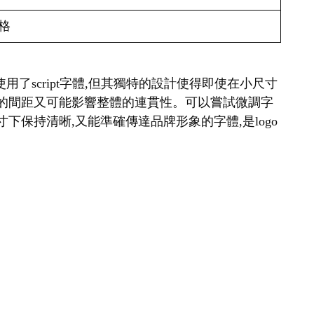
格
a雖然使用了script字體,但其獨特的設計使得即使在小尺寸
寬的間距又可能影響整體的連貫性。可以嘗試微調字
保持清晰,又能準確傳達品牌形象的字體,是logo