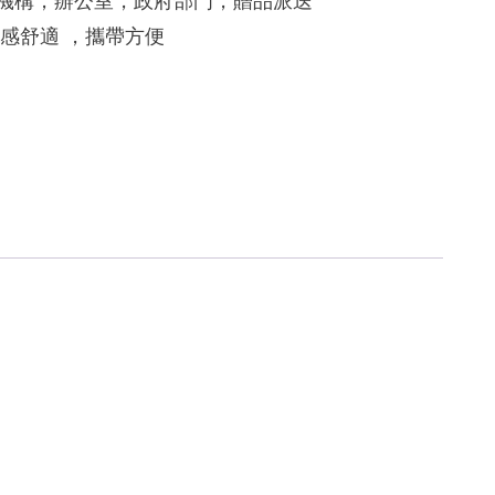
育機構，辦公室，政府部門，贈品派送
手感舒適 ，攜帶方便