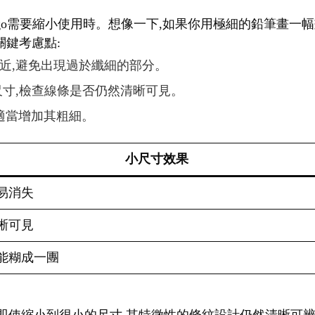
logo需要縮小使用時。想像一下,如果你用極細的鉛筆畫一
關鍵考慮點:
相近,避免出現過於纖細的部分。
種尺寸,檢查線條是否仍然清晰可見。
,適當增加其粗細。
小尺寸效果
易消失
晰可見
能糊成一團