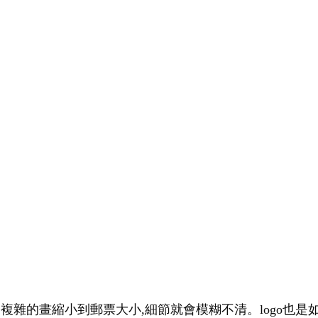
幅複雜的畫縮小到郵票大小,細節就會模糊不清。logo也是