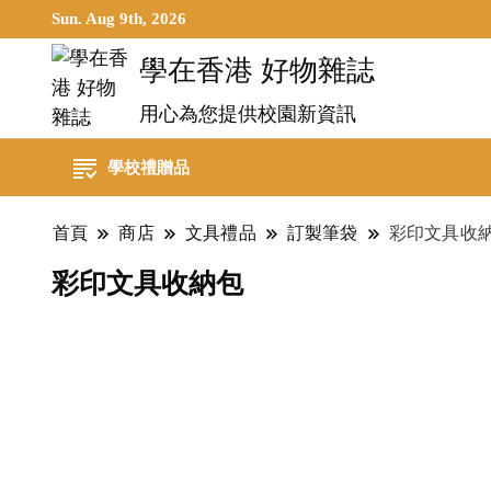
Sun. Aug 9th, 2026
學在香港 好物雜誌
用心為您提供校園新資訊
學校禮贈品
首頁
商店
文具禮品
訂製筆袋
彩印文具收
彩印文具收納包