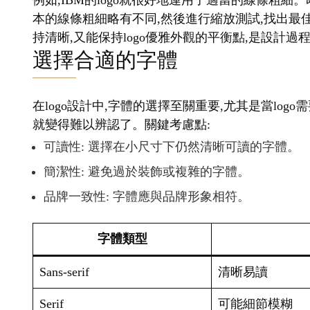
例如,IBM的logo就很好地運用了適當的線條粗細
本的線條粗細略有不同,然後進行縮放測試,找出最
持清晰,又能保持logo優雅外觀的平衡點,是設計
選擇合適的字體
在logo設計中,字體的選擇至關重要,尤其是當lo
就變得難以辨認了。關鍵考慮點:
可讀性: 選擇在小尺寸下仍然清晰可讀的字體。
簡潔性: 避免過於裝飾或複雜的字體。
品牌一致性: 字體應與品牌形象相符。
字體類型
Sans-serif
清晰易讀
Serif
可能細節模糊