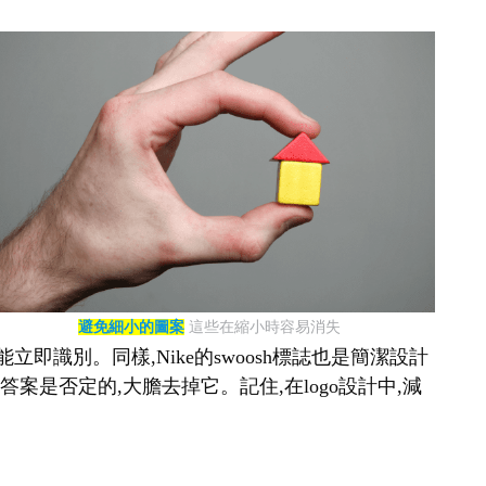
避免細小的圖案
這些在縮小時容易消失
即識別。同樣,Nike的swoosh標誌也是簡潔設計
案是否定的,大膽去掉它。記住,在logo設計中,減