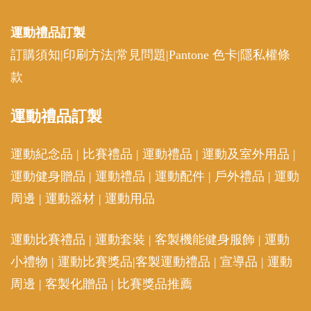
運動禮品
訂製
訂購須知
|
印刷方法
|
常見問題
|
Pantone 色卡
|
隱私權條
款
運動
禮品訂製
運動紀念品
|
比賽禮品
|
運動禮品
|
運動及室外用品
|
運動健身贈品
|
運動禮品
|
運動配件
|
戶外禮品
|
運動
周邊
|
運動器材
|
運動用品
運動比賽禮品
|
運動套裝
|
客製機能健身服飾
|
運動
小禮物
|
運動比賽獎品
|
客製運動禮品
|
宣導品
|
運動
周邊
|
客製化贈品
|
比賽獎品推薦