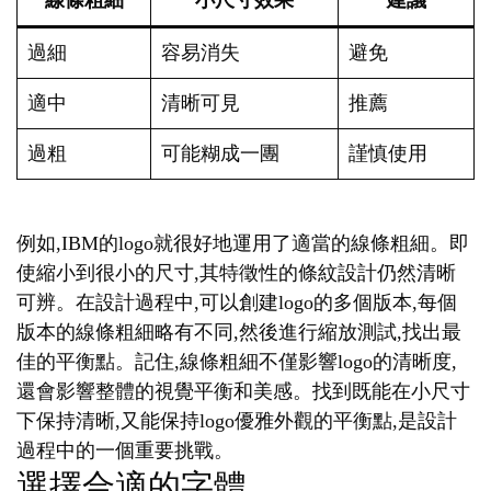
線條粗細
小尺寸效果
建議
過細
容易消失
避免
適中
清晰可見
推薦
過粗
可能糊成一團
謹慎使用
例如,IBM的logo就很好地運用了適當的線條粗細。即
使縮小到很小的尺寸,其特徵性的條紋設計仍然清晰
可辨。在設計過程中,可以創建logo的多個版本,每個
版本的線條粗細略有不同,然後進行縮放測試,找出最
佳的平衡點。記住,線條粗細不僅影響logo的清晰度,
還會影響整體的視覺平衡和美感。找到既能在小尺寸
下保持清晰,又能保持logo優雅外觀的平衡點,是設計
過程中的一個重要挑戰。
選擇合適的字體