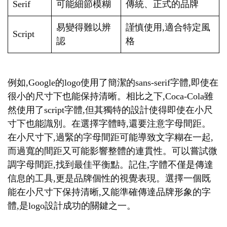
Serif
可能細節模糊
傳統、正式的品牌
易變得難以辨
謹慎使用,適合特定風
Script
認
格
例如,Google的logo使用了簡潔的sans-serif字體,即使在
很小的尺寸下也能保持清晰。相比之下,Coca-Cola雖
然使用了script字體,但其獨特的設計使得即使在小尺
寸下也能識別。在選擇字體時,還要注意字母間距。
在小尺寸下,過緊的字母間距可能導致文字糊在一起,
而過寬的間距又可能影響整體的連貫性。可以嘗試微
調字母間距,找到最佳平衡點。記住,字體不僅是傳達
信息的工具,更是品牌個性的視覺表現。選擇一個既
能在小尺寸下保持清晰,又能準確傳達品牌形象的字
體,是logo設計成功的關鍵之一。