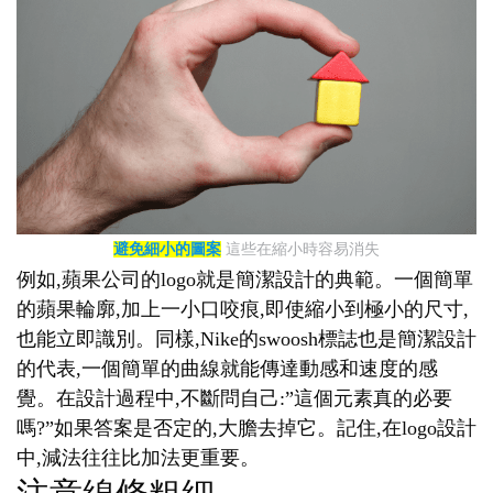
避免細小的圖案
這些在縮小時容易消失
例如,蘋果公司的logo就是簡潔設計的典範。一個簡單
的蘋果輪廓,加上一小口咬痕,即使縮小到極小的尺寸,
也能立即識別。同樣,Nike的swoosh標誌也是簡潔設計
的代表,一個簡單的曲線就能傳達動感和速度的感
覺。在設計過程中,不斷問自己:”這個元素真的必要
嗎?”如果答案是否定的,大膽去掉它。記住,在logo設計
中,減法往往比加法更重要。