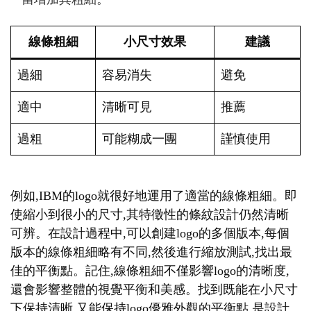
線條粗細
小尺寸效果
建議
過細
容易消失
避免
適中
清晰可見
推薦
過粗
可能糊成一團
謹慎使用
例如,IBM的logo就很好地運用了適當的線條粗細。即
使縮小到很小的尺寸,其特徵性的條紋設計仍然清晰
可辨。在設計過程中,可以創建logo的多個版本,每個
版本的線條粗細略有不同,然後進行縮放測試,找出最
佳的平衡點。記住,線條粗細不僅影響logo的清晰度,
還會影響整體的視覺平衡和美感。找到既能在小尺寸
下保持清晰,又能保持logo優雅外觀的平衡點,是設計