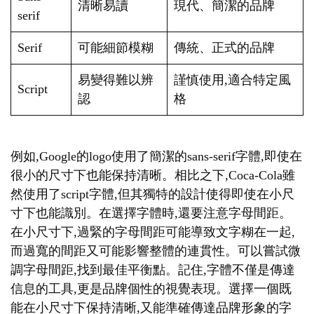
清晰易讀
現代、簡潔的品牌
serif
Serif
可能細節模糊
傳統、正式的品牌
易變得難以辨
謹慎使用,適合特定風
Script
認
格
例如,Google的logo使用了簡潔的sans-serif字體,即使在
很小的尺寸下也能保持清晰。相比之下,Coca-Cola雖
然使用了script字體,但其獨特的設計使得即使在小尺
寸下也能識別。在選擇字體時,還要注意字母間距。
在小尺寸下,過緊的字母間距可能導致文字糊在一起,
而過寬的間距又可能影響整體的連貫性。可以嘗試微
調字母間距,找到最佳平衡點。記住,字體不僅是傳達
信息的工具,更是品牌個性的視覺表現。選擇一個既
能在小尺寸下保持清晰,又能準確傳達品牌形象的字