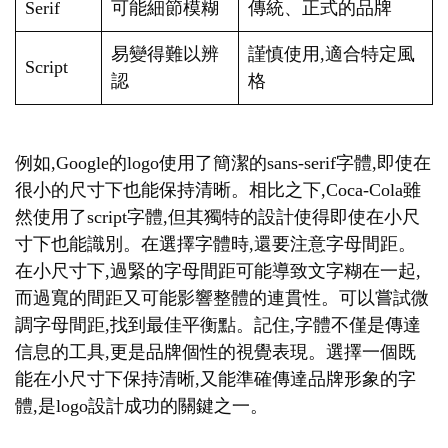
Serif
可能細節模糊
傳統、正式的品牌
易變得難以辨
謹慎使用,適合特定風
Script
認
格
例如,Google的logo使用了簡潔的sans-serif字體,即使在
很小的尺寸下也能保持清晰。相比之下,Coca-Cola雖
然使用了script字體,但其獨特的設計使得即使在小尺
寸下也能識別。在選擇字體時,還要注意字母間距。
在小尺寸下,過緊的字母間距可能導致文字糊在一起,
而過寬的間距又可能影響整體的連貫性。可以嘗試微
調字母間距,找到最佳平衡點。記住,字體不僅是傳達
信息的工具,更是品牌個性的視覺表現。選擇一個既
能在小尺寸下保持清晰,又能準確傳達品牌形象的字
體,是logo設計成功的關鍵之一。