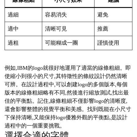
線條粗細
小尺寸效果
建議
過細
容易消失
避免
適中
清晰可見
推薦
過粗
可能糊成一團
謹慎使用
例如,IBM的logo就很好地運用了適當的線條粗細。即
使縮小到很小的尺寸,其特徵性的條紋設計仍然清晰
可辨。在設計過程中,可以創建logo的多個版本,每個
版本的線條粗細略有不同,然後進行縮放測試,找出最
佳的平衡點。記住,線條粗細不僅影響logo的清晰度,
還會影響整體的視覺平衡和美感。找到既能在小尺寸
下保持清晰,又能保持logo優雅外觀的平衡點,是設計
過程中的一個重要挑戰。
選擇合適的字體