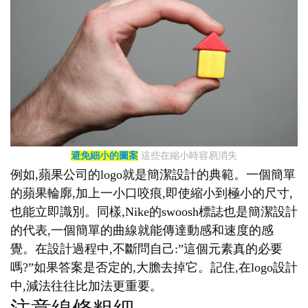
避免細小的圖案
這些在縮小時容易消失
例如,蘋果公司的logo就是簡潔設計的典範。一個簡單
的蘋果輪廓,加上一小口咬痕,即使縮小到極小的尺寸,
也能立即識別。同樣,Nike的swoosh標誌也是簡潔設計
的代表,一個簡單的曲線就能傳達動感和速度的感
覺。在設計過程中,不斷問自己:”這個元素真的必要
嗎?”如果答案是否定的,大膽去掉它。記住,在logo設計
中,減法往往比加法更重要。