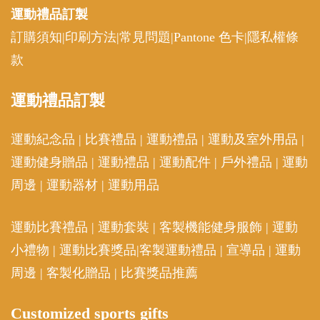
運動禮品
訂製
訂購須知
|
印刷方法
|
常見問題
|
Pantone 色卡
|
隱私權條
款
運動
禮品訂製
運動紀念品
|
比賽禮品
|
運動禮品
|
運動及室外用品
|
運動健身贈品
|
運動禮品
|
運動配件
|
戶外禮品
|
運動
周邊
|
運動器材
|
運動用品
運動比賽禮品
|
運動套裝
|
客製機能健身服飾
|
運動
小禮物
|
運動比賽獎品
|
客製運動禮品
|
宣導品
|
運動
周邊
|
客製化贈品
|
比賽獎品推薦
Customized sports gifts