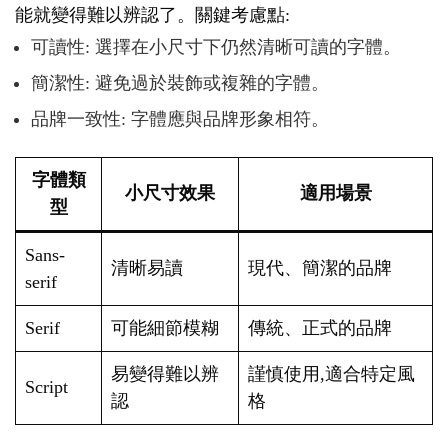
能就變得難以辨認了。關鍵考慮點:
可讀性: 選擇在小尺寸下仍然清晰可讀的字體。
簡潔性: 避免過於裝飾或複雜的字體。
品牌一致性: 字體應與品牌形象相符。
字體類
小尺寸效果
適用場景
型
Sans-
清晰易讀
現代、簡潔的品牌
serif
Serif
可能細節模糊
傳統、正式的品牌
易變得難以辨
謹慎使用,適合特定風
Script
認
格