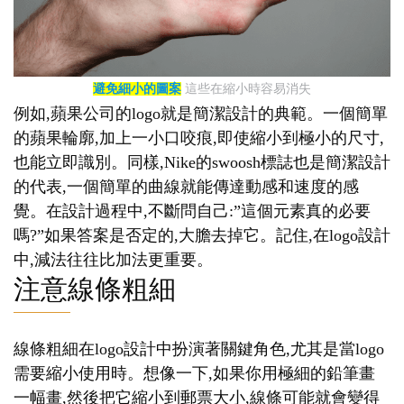
避免細小的圖案
這些在縮小時容易消失
例如,蘋果公司的logo就是簡潔設計的典範。一個簡單
的蘋果輪廓,加上一小口咬痕,即使縮小到極小的尺寸,
也能立即識別。同樣,Nike的swoosh標誌也是簡潔設計
的代表,一個簡單的曲線就能傳達動感和速度的感
覺。在設計過程中,不斷問自己:”這個元素真的必要
嗎?”如果答案是否定的,大膽去掉它。記住,在logo設計
中,減法往往比加法更重要。
注意線條粗細
線條粗細在logo設計中扮演著關鍵角色,尤其是當logo
需要縮小使用時。想像一下,如果你用極細的鉛筆畫
一幅畫,然後把它縮小到郵票大小,線條可能就會變得