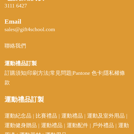
3111 6427
Email
sales@gift4school.com
聯絡我們
運動禮品
訂製
訂購須知
|
印刷方法
|
常見問題
|
Pantone 色卡
|
隱私權條
款
運動
禮品訂製
運動紀念品
|
比賽禮品
|
運動禮品
|
運動及室外用品
|
運動健身贈品
|
運動禮品
|
運動配件
|
戶外禮品
|
運動