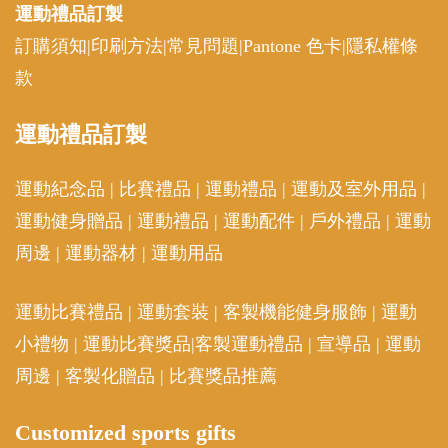
運動禮品
訂製
訂購須知
|
印刷方法
|
常見問題
|
Pantone 色卡
|
隱私權條
款
運動
禮品訂製
運動紀念品
|
比賽禮品
|
運動禮品
|
運動及室外用品
|
運動健身贈品
|
運動禮品
|
運動配件
|
戶外禮品
|
運動
周邊
|
運動器材
|
運動用品
運動比賽禮品
|
運動套裝
|
客製機能健身服飾
|
運動
小禮物
|
運動比賽獎品
|
客製運動禮品
|
宣導品
|
運動
周邊
|
客製化贈品
|
比賽獎品推薦
Customized sports gifts