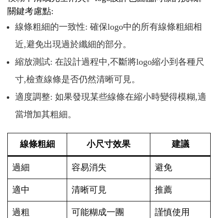
關鍵考慮點:
線條粗細的一致性: 確保logo中的所有線條粗細相
近,避免出現過於纖細的部分。
縮放測試: 在設計過程中,不斷將logo縮小到各種尺
寸,檢查線條是否仍然清晰可見。
適度調整: 如果發現某些線條在縮小時變得模糊,適
當增加其粗細。
線條粗細
小尺寸效果
建議
過細
容易消失
避免
適中
清晰可見
推薦
過粗
可能糊成一團
謹慎使用