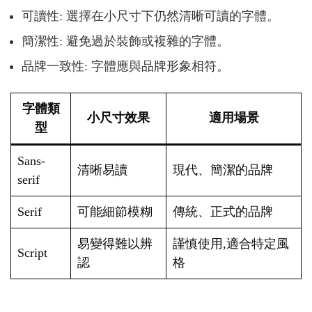
可讀性: 選擇在小尺寸下仍然清晰可讀的字體。
簡潔性: 避免過於裝飾或複雜的字體。
品牌一致性: 字體應與品牌形象相符。
字體類
小尺寸效果
適用場景
型
Sans-
清晰易讀
現代、簡潔的品牌
serif
Serif
可能細節模糊
傳統、正式的品牌
易變得難以辨
謹慎使用,適合特定風
Script
認
格