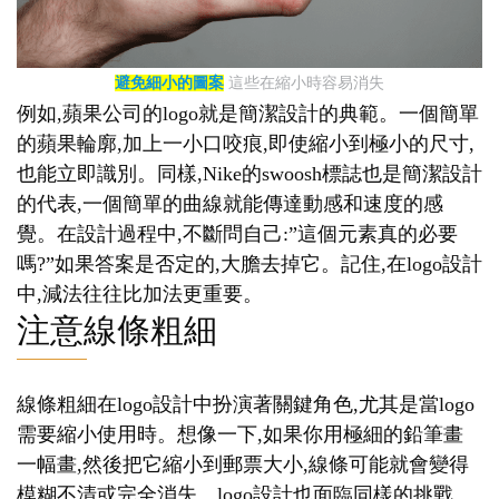
避免細小的圖案
這些在縮小時容易消失
例如,蘋果公司的logo就是簡潔設計的典範。一個簡單
的蘋果輪廓,加上一小口咬痕,即使縮小到極小的尺寸,
也能立即識別。同樣,Nike的swoosh標誌也是簡潔設計
的代表,一個簡單的曲線就能傳達動感和速度的感
覺。在設計過程中,不斷問自己:”這個元素真的必要
嗎?”如果答案是否定的,大膽去掉它。記住,在logo設計
中,減法往往比加法更重要。
注意線條粗細
線條粗細在logo設計中扮演著關鍵角色,尤其是當logo
需要縮小使用時。想像一下,如果你用極細的鉛筆畫
一幅畫,然後把它縮小到郵票大小,線條可能就會變得
模糊不清或完全消失。logo設計也面臨同樣的挑戰。