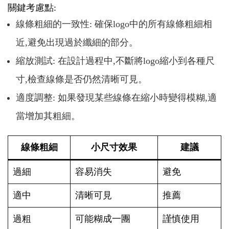
關鍵考慮點:
線條粗細的一致性: 確保logo中的所有線條粗細相
近,避免出現過於纖細的部分。
縮放測試: 在設計過程中,不斷將logo縮小到各種尺
寸,檢查線條是否仍然清晰可見。
適度調整: 如果發現某些線條在縮小時變得模糊,適
當增加其粗細。
線條粗細
小尺寸效果
建議
過細
容易消失
避免
適中
清晰可見
推薦
過粗
可能糊成一團
謹慎使用