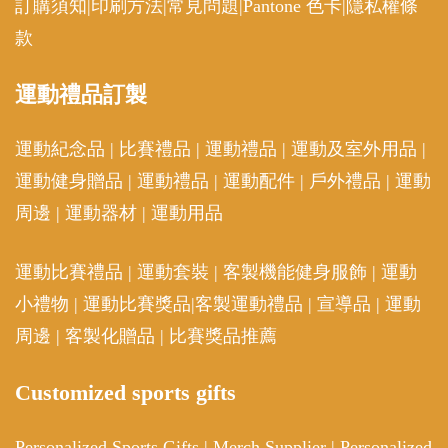
訂購須知
|
印刷方法
|
常見問題
|
Pantone 色卡
|
隱私權條
款
運動
禮品訂製
運動紀念品
|
比賽禮品
|
運動禮品
|
運動及室外用品
|
運動健身贈品
|
運動禮品
|
運動配件
|
戶外禮品
|
運動
周邊
|
運動器材
|
運動用品
運動比賽禮品
|
運動套裝
|
客製機能健身服飾
|
運動
小禮物
|
運動比賽獎品
|
客製運動禮品
|
宣導品
|
運動
周邊
|
客製化贈品
|
比賽獎品推薦
Customized sports gifts
Personalized Sports Gifts
|
Merch Supplier
|
Personalized