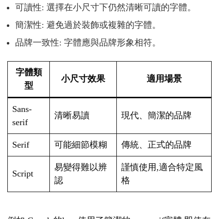
可讀性: 選擇在小尺寸下仍然清晰可讀的字體。
簡潔性: 避免過於裝飾或複雜的字體。
品牌一致性: 字體應與品牌形象相符。
字體類
小尺寸效果
適用場景
型
Sans-
清晰易讀
現代、簡潔的品牌
serif
Serif
可能細節模糊
傳統、正式的品牌
易變得難以辨
謹慎使用,適合特定風
Script
認
格