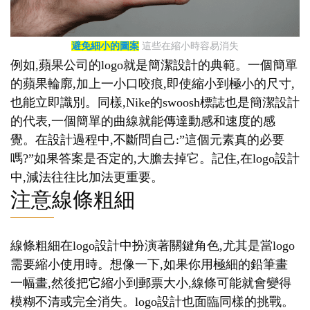
避免細小的圖案
這些在縮小時容易消失
例如,蘋果公司的logo就是簡潔設計的典範。一個簡單
的蘋果輪廓,加上一小口咬痕,即使縮小到極小的尺寸,
也能立即識別。同樣,Nike的swoosh標誌也是簡潔設計
的代表,一個簡單的曲線就能傳達動感和速度的感
覺。在設計過程中,不斷問自己:”這個元素真的必要
嗎?”如果答案是否定的,大膽去掉它。記住,在logo設計
中,減法往往比加法更重要。
注意線條粗細
線條粗細在logo設計中扮演著關鍵角色,尤其是當logo
需要縮小使用時。想像一下,如果你用極細的鉛筆畫
一幅畫,然後把它縮小到郵票大小,線條可能就會變得
模糊不清或完全消失。logo設計也面臨同樣的挑戰。