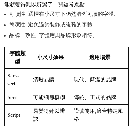
能就變得難以辨認了。關鍵考慮點:
可讀性: 選擇在小尺寸下仍然清晰可讀的字體。
簡潔性: 避免過於裝飾或複雜的字體。
品牌一致性: 字體應與品牌形象相符。
字體類
小尺寸效果
適用場景
型
Sans-
清晰易讀
現代、簡潔的品牌
serif
Serif
可能細節模糊
傳統、正式的品牌
易變得難以辨
謹慎使用,適合特定風
Script
認
格