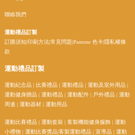
聯絡我們
運動禮品
訂製
訂購須知
|
印刷方法
|
常見問題
|
Pantone 色卡
|
隱私權條
款
運動
禮品訂製
運動紀念品
|
比賽禮品
|
運動禮品
|
運動及室外用品
|
運動健身贈品
|
運動禮品
|
運動配件
|
戶外禮品
|
運動
周邊
|
運動器材
|
運動用品
運動比賽禮品
|
運動套裝
|
客製機能健身服飾
|
運動
小禮物
|
運動比賽獎品
|
客製運動禮品
|
宣導品
|
運動