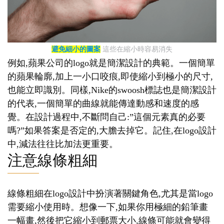
避免細小的圖案
這些在縮小時容易消失
例如,蘋果公司的logo就是簡潔設計的典範。一個簡單
的蘋果輪廓,加上一小口咬痕,即使縮小到極小的尺寸,
也能立即識別。同樣,Nike的swoosh標誌也是簡潔設計
的代表,一個簡單的曲線就能傳達動感和速度的感
覺。在設計過程中,不斷問自己:”這個元素真的必要
嗎?”如果答案是否定的,大膽去掉它。記住,在logo設計
中,減法往往比加法更重要。
注意線條粗細
線條粗細在logo設計中扮演著關鍵角色,尤其是當logo
需要縮小使用時。想像一下,如果你用極細的鉛筆畫
一幅畫,然後把它縮小到郵票大小,線條可能就會變得