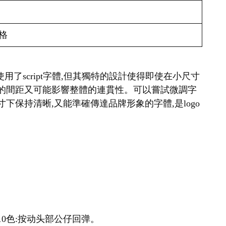
格
a雖然使用了script字體,但其獨特的設計使得即使在小尺寸
寬的間距又可能影響整體的連貫性。可以嘗試微調字
保持清晰,又能準確傳達品牌形象的字體,是logo
10色:按动头部公仔回弹。