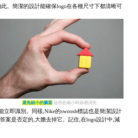
如此。簡潔的設計能確保logo在各種尺寸下都清晰可
避免細小的圖案
這些在縮小時容易消失
即識別。同樣,Nike的swoosh標誌也是簡潔設計
案是否定的,大膽去掉它。記住,在logo設計中,減