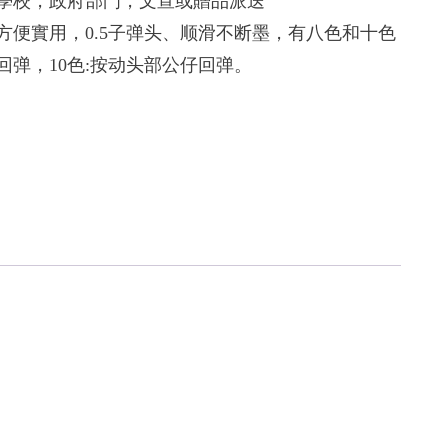
，學校，政府部門，文宣或贈品派送
方便實用，0.5子弹头、顺滑不断墨，有八色和十色
回弹，10色:按动头部公仔回弹。