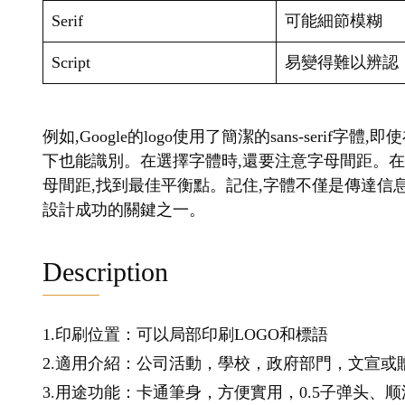
Serif
可能細節模糊
Script
易變得難以辨認
例如,Google的logo使用了簡潔的sans-seri
下也能識別。在選擇字體時,還要注意字母間距。
母間距,找到最佳平衡點。記住,字體不僅是傳達信息
設計成功的關鍵之一。
Description
1.印刷位置：可以局部印刷LOGO和標語
2.適用介紹：公司活動，學校，政府部門，文宣或
3.用途功能：卡通筆身，方便實用，0.5子弹头、