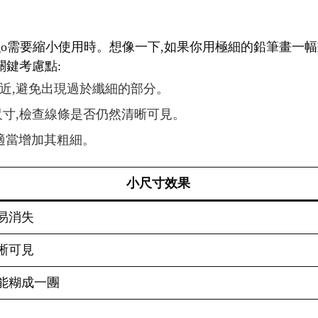
logo需要縮小使用時。想像一下,如果你用極細的鉛筆畫一
關鍵考慮點:
相近,避免出現過於纖細的部分。
種尺寸,檢查線條是否仍然清晰可見。
,適當增加其粗細。
小尺寸效果
易消失
晰可見
能糊成一團