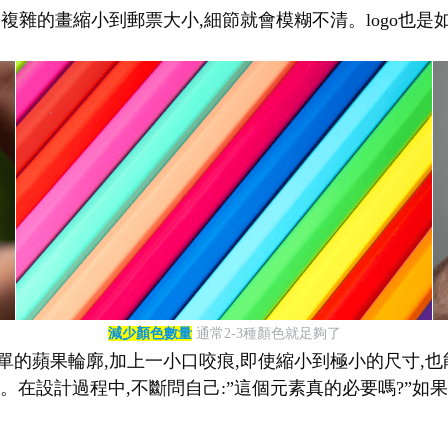
幅複雜的畫縮小到郵票大小,細節就會模糊不清。logo也是
減少顏色數量
通常2-3種顏色就足夠了
單的蘋果輪廓,加上一小口咬痕,即使縮小到極小的尺寸,也能立
在設計過程中,不斷問自己:”這個元素真的必要嗎?”如果答