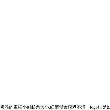
幅複雜的畫縮小到郵票大小,細節就會模糊不清。logo也是