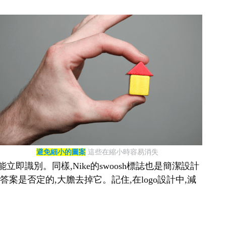
避免細小的圖案
這些在縮小時容易消失
即識別。同樣,Nike的swoosh標誌也是簡潔設計
案是否定的,大膽去掉它。記住,在logo設計中,減