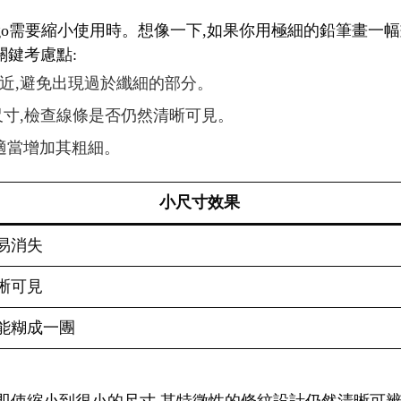
logo需要縮小使用時。想像一下,如果你用極細的鉛筆畫一
關鍵考慮點:
相近,避免出現過於纖細的部分。
種尺寸,檢查線條是否仍然清晰可見。
,適當增加其粗細。
小尺寸效果
易消失
晰可見
能糊成一團