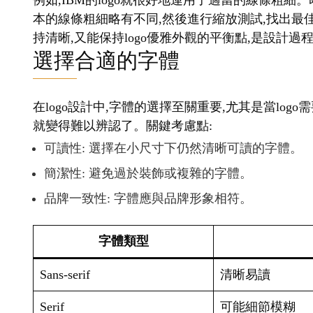
例如,IBM的logo就很好地運用了適當的線條粗細
本的線條粗細略有不同,然後進行縮放測試,找出最
持清晰,又能保持logo優雅外觀的平衡點,是設計
選擇合適的字體
在logo設計中,字體的選擇至關重要,尤其是當lo
就變得難以辨認了。關鍵考慮點:
可讀性: 選擇在小尺寸下仍然清晰可讀的字體。
簡潔性: 避免過於裝飾或複雜的字體。
品牌一致性: 字體應與品牌形象相符。
字體類型
Sans-serif
清晰易讀
Serif
可能細節模糊