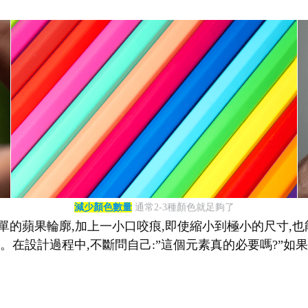
減少顏色數量
通常2-3種顏色就足夠了
單的蘋果輪廓,加上一小口咬痕,即使縮小到極小的尺寸,也能立
在設計過程中,不斷問自己:”這個元素真的必要嗎?”如果答