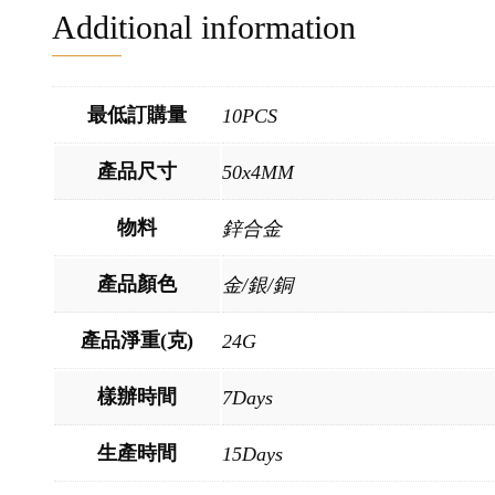
Additional information
最低訂購量
10PCS
產品尺寸
50x4MM
物料
鋅合金
產品顏色
金/銀/銅
產品淨重(克)
24G
樣辦時間
7Days
生產時間
15Days