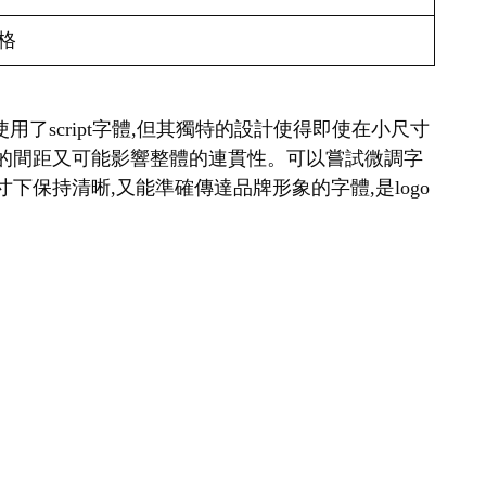
格
a雖然使用了script字體,但其獨特的設計使得即使在小尺寸
寬的間距又可能影響整體的連貫性。可以嘗試微調字
保持清晰,又能準確傳達品牌形象的字體,是logo