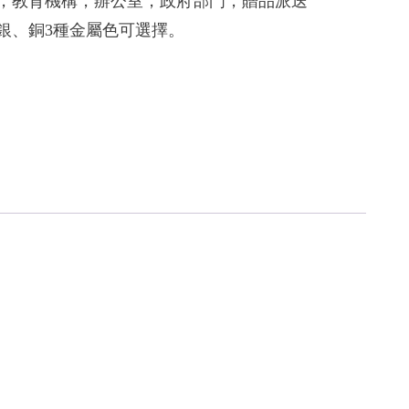
庭，教育機構，辦公室，政府部門，贈品派送
、銀、銅3種金屬色可選擇。