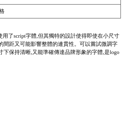
格
a雖然使用了script字體,但其獨特的設計使得即使在小尺寸
寬的間距又可能影響整體的連貫性。可以嘗試微調字
保持清晰,又能準確傳達品牌形象的字體,是logo