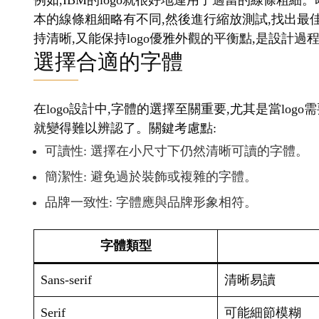
例如,IBM的logo就很好地運用了適當的線條粗細
本的線條粗細略有不同,然後進行縮放測試,找出最
持清晰,又能保持logo優雅外觀的平衡點,是設計
選擇合適的字體
在logo設計中,字體的選擇至關重要,尤其是當lo
就變得難以辨認了。關鍵考慮點:
可讀性: 選擇在小尺寸下仍然清晰可讀的字體。
簡潔性: 避免過於裝飾或複雜的字體。
品牌一致性: 字體應與品牌形象相符。
字體類型
Sans-serif
清晰易讀
Serif
可能細節模糊