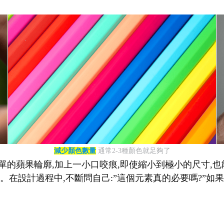
減少顏色數量
通常2-3種顏色就足夠了
單的蘋果輪廓,加上一小口咬痕,即使縮小到極小的尺寸,也能立
在設計過程中,不斷問自己:”這個元素真的必要嗎?”如果答