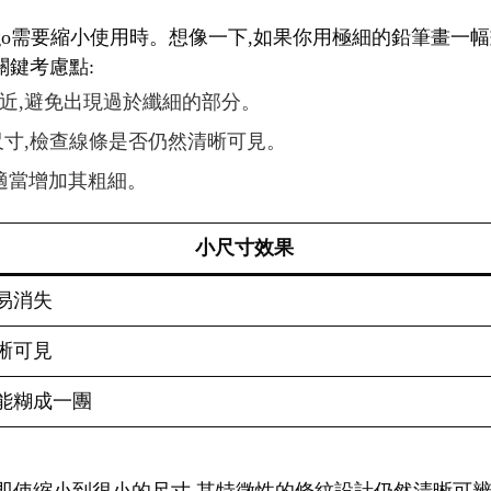
logo需要縮小使用時。想像一下,如果你用極細的鉛筆畫一
關鍵考慮點:
相近,避免出現過於纖細的部分。
種尺寸,檢查線條是否仍然清晰可見。
,適當增加其粗細。
小尺寸效果
易消失
晰可見
能糊成一團