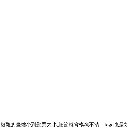
幅複雜的畫縮小到郵票大小,細節就會模糊不清。logo也是