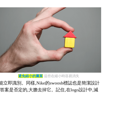
避免細小的圖案
這些在縮小時容易消失
即識別。同樣,Nike的swoosh標誌也是簡潔設計
案是否定的,大膽去掉它。記住,在logo設計中,減