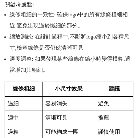
關鍵考慮點:
線條粗細的一致性: 確保logo中的所有線條粗細相
近,避免出現過於纖細的部分。
縮放測試: 在設計過程中,不斷將logo縮小到各種尺
寸,檢查線條是否仍然清晰可見。
適度調整: 如果發現某些線條在縮小時變得模糊,適
當增加其粗細。
線條粗細
小尺寸效果
建議
過細
容易消失
避免
適中
清晰可見
推薦
過粗
可能糊成一團
謹慎使用