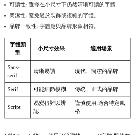
可讀性: 選擇在小尺寸下仍然清晰可讀的字體。
簡潔性: 避免過於裝飾或複雜的字體。
品牌一致性: 字體應與品牌形象相符。
字體類
小尺寸效果
適用場景
型
Sans-
清晰易讀
現代、簡潔的品牌
serif
Serif
可能細節模糊
傳統、正式的品牌
易變得難以辨
謹慎使用,適合特定風
Script
認
格