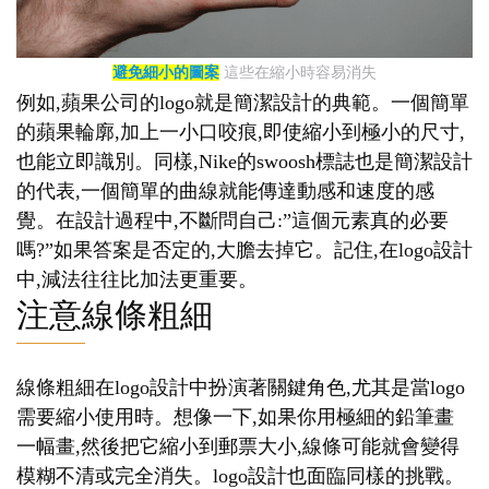
避免細小的圖案
這些在縮小時容易消失
例如,蘋果公司的logo就是簡潔設計的典範。一個簡單
的蘋果輪廓,加上一小口咬痕,即使縮小到極小的尺寸,
也能立即識別。同樣,Nike的swoosh標誌也是簡潔設計
的代表,一個簡單的曲線就能傳達動感和速度的感
覺。在設計過程中,不斷問自己:”這個元素真的必要
嗎?”如果答案是否定的,大膽去掉它。記住,在logo設計
中,減法往往比加法更重要。
注意線條粗細
線條粗細在logo設計中扮演著關鍵角色,尤其是當logo
需要縮小使用時。想像一下,如果你用極細的鉛筆畫
一幅畫,然後把它縮小到郵票大小,線條可能就會變得
模糊不清或完全消失。logo設計也面臨同樣的挑戰。