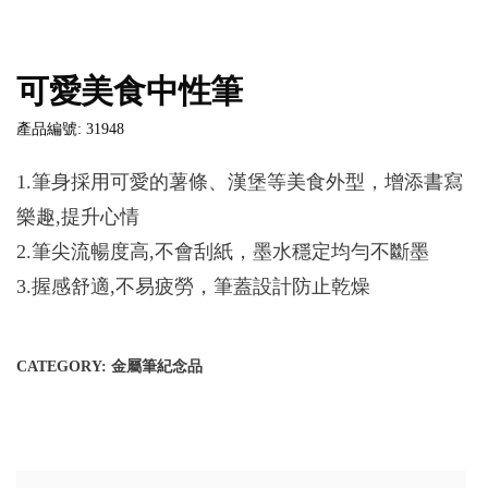
可愛美食中性筆
產品編號: 31948
1.筆身採用可愛的薯條、漢堡等美食外型，增添書寫
樂趣,提升心情
2.筆尖流暢度高,不會刮紙，墨水穩定均勻不斷墨
3.握感舒適,不易疲勞，筆蓋設計防止乾燥
CATEGORY:
金屬筆紀念品