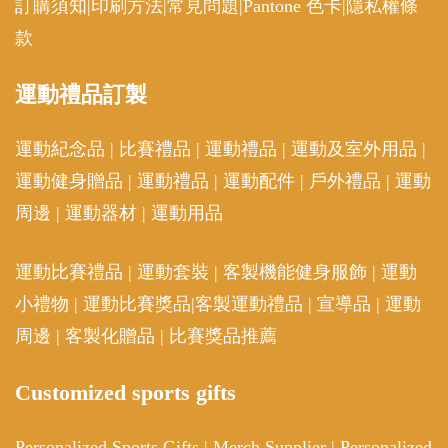
訂購須知
|
印刷方法
|
常見問題
|
Pantone 色卡
|
隱私權條
款
運動
禮品訂製
運動紀念品
|
比賽禮品
|
運動禮品
|
運動及室外用品
|
運動健身贈品
|
運動禮品
|
運動配件
|
戶外禮品
|
運動
周邊
|
運動器材
|
運動用品
運動比賽禮品
|
運動套裝
|
客製機能健身服飾
|
運動
小禮物
|
運動比賽獎品
|
客製運動禮品
|
宣導品
|
運動
周邊
|
客製化贈品
|
比賽獎品推薦
Customized sports gifts
Personalized Sports Gifts
|
Merch Supplier
|
Personalized