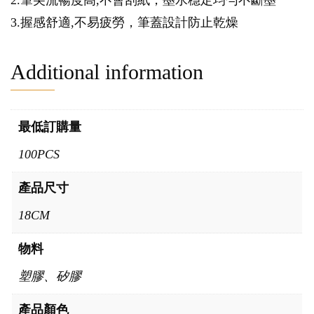
2.筆尖流暢度高,不會刮紙，墨水穩定均勻不斷墨
3.握感舒適,不易疲勞，筆蓋設計防止乾燥
Additional information
最低訂購量
100PCS
產品尺寸
18CM
物料
塑膠、矽膠
產品顏色